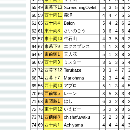
東幕下13
59
49
ScreechingOwlet
5
3
5
5
西十両11
義浄
60
59
4
4
4
5
西十両4
61
65
Balon
5
4
2
6
東十両3
さいのごう
62
61
3
6
4
6
東十両13
生石山
63
57
4
3
5
8
東幕下9
エクスプレス
64
67
4
1
3
8
東前頭1
天人花
64
64
5
1
3
8
西十両3
ミスター
66
69
3
5
3
5
西幕下12
67
72
Terukaze
3
3
4
7
西幕下7
68
74
Mariohana
2
3
4
4
西十両13
アブロ
69
56
5
1
3
4
西前頭5
レーン
70
66
3
5
3
3
東関脇1
はし
71
63
6
3
2
8
東十両12
いえピー
72
76
5
2
2
9
西前頭8
73
71
chishafuwaku
5
2
3
8
西十両1
74
69
Achiyama
4
4
4
4