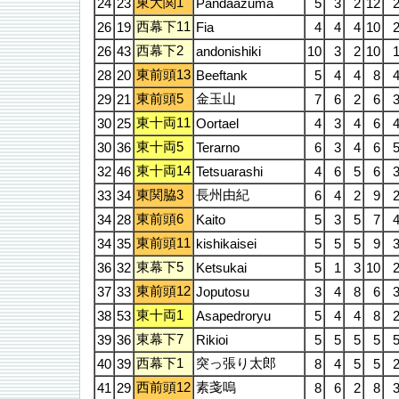
東大関1
24
23
Pandaazuma
5
3
2
12
西幕下11
26
19
Fia
4
4
4
10
西幕下2
26
43
andonishiki
10
3
2
10
東前頭13
28
20
Beeftank
5
4
4
8
東前頭5
金玉山
29
21
7
6
2
6
東十両11
30
25
Oortael
4
3
4
6
東十両5
30
36
Terarno
6
3
4
6
東十両14
32
46
Tetsuarashi
4
6
5
6
東関脇3
長州由紀
33
34
6
4
2
9
東前頭6
34
28
Kaito
5
3
5
7
東前頭11
34
35
kishikaisei
5
5
5
9
東幕下5
36
32
Ketsukai
5
1
3
10
東前頭12
37
33
Joputosu
3
4
8
6
東十両1
38
53
Asapedroryu
5
4
4
8
東幕下7
39
36
Rikioi
5
5
5
5
西幕下1
突っ張り太郎
40
39
8
4
5
5
西前頭12
素戔嗚
41
29
8
6
2
8