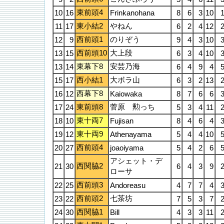
東前頭4
10
16
Frinkanohana
8
6
3
10
東小結2
やねん
11
17
6
2
4
12
西前頭1
のりぞう
12
9
9
4
3
10
西前頭10
大上段
13
15
6
3
4
10
東幕下8
安芸乃海
13
14
6
4
9
4
西小結1
大ボラ山
15
17
6
3
2
13
西幕下8
16
12
Kaiowaka
8
7
6
6
東前頭8
菅原 勲っち
17
24
5
3
4
11
東十両7
18
10
Fujisan
8
4
6
4
東十両9
19
12
Athenayama
5
4
4
10
西前頭4
20
27
joaoiyama
5
4
2
6
アシェット・デ
西関脇2
21
30
6
4
3
9
ローサ
西前頭3
22
25
Andoreasu
4
7
7
4
西前頭2
七茶坊
23
22
7
5
3
7
西関脇1
24
30
Bill
4
3
3
11