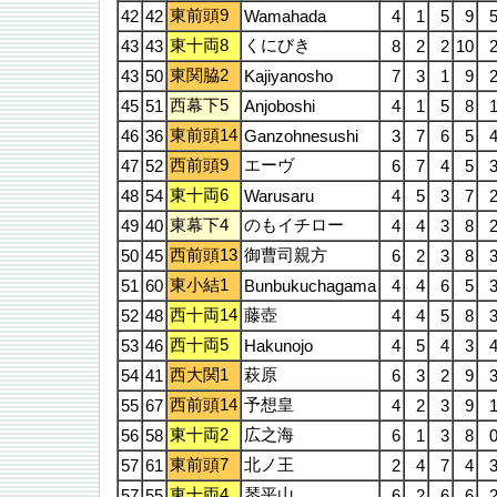
東前頭9
42
42
Wamahada
4
1
5
9
東十両8
くにびき
43
43
8
2
2
10
東関脇2
43
50
Kajiyanosho
7
3
1
9
西幕下5
45
51
Anjoboshi
4
1
5
8
東前頭14
46
36
Ganzohnesushi
3
7
6
5
西前頭9
エーヴ
47
52
6
7
4
5
東十両6
48
54
Warusaru
4
5
3
7
東幕下4
のもイチロー
49
40
4
4
3
8
西前頭13
御曹司親方
50
45
6
2
3
8
東小結1
51
60
Bunbukuchagama
4
4
6
5
西十両14
藤壺
52
48
4
4
5
8
西十両5
53
46
Hakunojo
4
5
4
3
西大関1
萩原
54
41
6
3
2
9
西前頭14
予想皇
55
67
4
2
3
9
東十両2
広之海
56
58
6
1
3
8
東前頭7
北ノ王
57
61
2
4
7
4
東十両4
琴平山
57
55
6
2
6
6