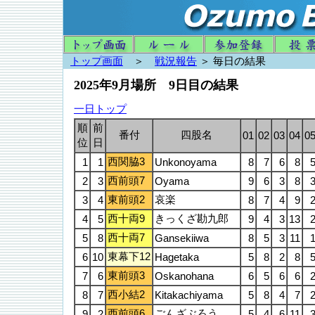
トップ画面
＞
戦況報告
＞ 毎日の結果
2025年9月場所 9日目の結果
一日トップ
順
前
番付
四股名
01
02
03
04
0
位
日
西関脇3
1
1
Unkonoyama
8
7
6
8
西前頭7
2
3
Oyama
9
6
3
8
東前頭2
哀楽
3
4
8
7
4
9
西十両9
きっくざ勘九郎
4
5
9
4
3
13
西十両7
5
8
Gansekiiwa
8
5
3
11
東幕下12
6
10
Hagetaka
5
8
2
8
東前頭3
7
6
Oskanohana
6
5
6
6
西小結2
8
7
Kitakachiyama
5
8
4
7
西前頭6
ごんざぶろう
9
2
5
4
6
11