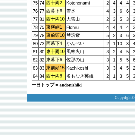
西十両2
75
74
Kotononami
2
4
4
4
西幕下6
雪氷
76
77
4
3
6
6
西十両10
大雪山
77
81
2
3
5
3
東横綱1
78
79
Flohru
4
4
4
4
東前頭10
琴筑紫
79
78
5
2
3
6
西幕下4
かんぺい
80
73
2
1
10
3
東十両10
風林火山
81
80
3
2
4
5
東幕下6
佐那の山
82
82
3
1
5
5
東前頭15
83
83
Kachikoshi
3
3
4
5
西十両8
名もなき英雄
84
84
2
1
3
5
一日トップ = andonishiki
Copyright©