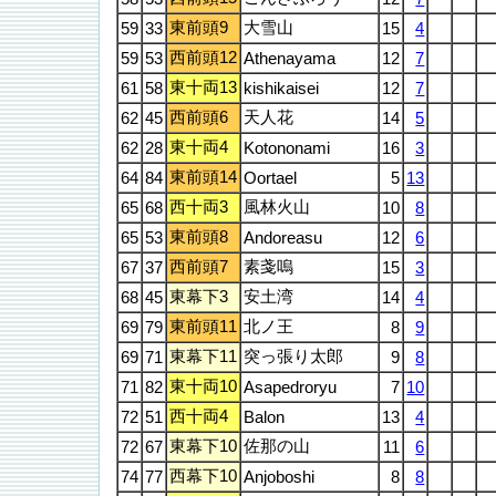
東前頭9
大雪山
59
33
15
4
西前頭12
59
53
Athenayama
12
7
東十両13
61
58
kishikaisei
12
7
西前頭6
天人花
62
45
14
5
東十両4
62
28
Kotononami
16
3
東前頭14
64
84
Oortael
5
13
西十両3
風林火山
65
68
10
8
東前頭8
65
53
Andoreasu
12
6
西前頭7
素戔嗚
67
37
15
3
東幕下3
安土湾
68
45
14
4
東前頭11
北ノ王
69
79
8
9
東幕下11
突っ張り太郎
69
71
9
8
東十両10
71
82
Asapedroryu
7
10
西十両4
72
51
Balon
13
4
東幕下10
佐那の山
72
67
11
6
西幕下10
74
77
Anjoboshi
8
8