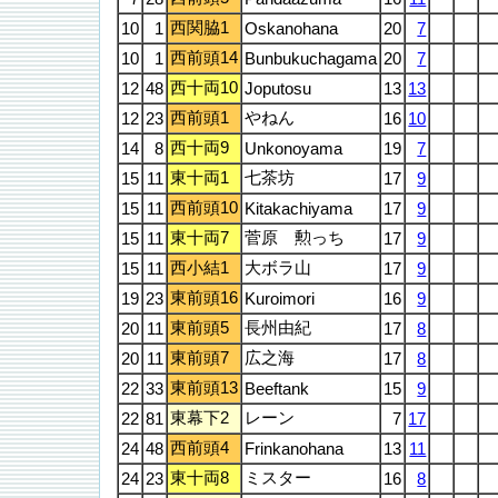
西関脇1
10
1
Oskanohana
20
7
西前頭14
10
1
Bunbukuchagama
20
7
西十両10
12
48
Joputosu
13
13
西前頭1
やねん
12
23
16
10
西十両9
14
8
Unkonoyama
19
7
東十両1
七茶坊
15
11
17
9
西前頭10
15
11
Kitakachiyama
17
9
東十両7
菅原 勲っち
15
11
17
9
西小結1
大ボラ山
15
11
17
9
東前頭16
19
23
Kuroimori
16
9
東前頭5
長州由紀
20
11
17
8
東前頭7
広之海
20
11
17
8
東前頭13
22
33
Beeftank
15
9
東幕下2
レーン
22
81
7
17
西前頭4
24
48
Frinkanohana
13
11
東十両8
ミスター
24
23
16
8