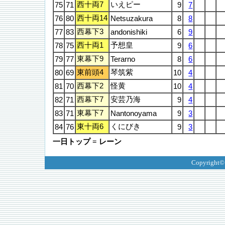
西十両7
いえピー
75
71
9
7
西十両14
76
80
Netsuzakura
8
8
西幕下3
77
83
andonishiki
6
9
西十両1
予想皇
78
75
9
6
東幕下9
79
77
Terarno
8
6
東前頭4
琴筑紫
80
69
10
4
西幕下2
怪黄
81
70
10
4
西幕下7
安芸乃海
82
71
9
4
東幕下7
83
71
Nantonoyama
9
3
東十両6
くにびき
84
76
9
3
一日トップ = レーン
Copyright©