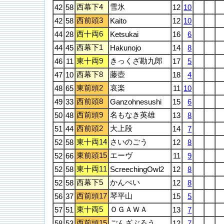
西幕下4
雪氷
42
58
12
10
西前頭3
42
58
Kaito
12
10
西十両6
44
28
Ketsukai
16
6
西幕下1
44
45
Hakunojo
14
8
東十両9
きっくざ勘九郎
46
11
17
5
西幕下8
藤壺
47
10
18
4
東前頭2
哀楽
48
65
11
10
西前頭8
49
33
Ganzohnesushi
15
6
西前頭9
名もなき英雄
50
48
13
8
西前頭2
大上段
51
44
14
7
東十両14
さいのごう
52
58
12
8
東前頭15
エーヴ
52
66
11
9
東十両11
52
58
ScreechingOwl2
12
8
西幕下5
かんぺい
52
58
12
8
西前頭17
琴平山
56
37
15
5
東十両5
ＯＧＡＷＡ
57
51
13
7
西前頭15
ごんざぶろう
58
53
12
7