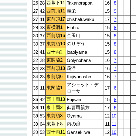
西幕下11
26
28
Takanorappa
16
8
西前頭11
義栄
27
42
15
9
東前頭17
27
11
chishafuwaku
17
7
東横綱1
29
33
Flohru
15
8
西前頭16
金玉山
30
37
15
8
東前頭10
のりぞう
30
37
15
8
西十両2
32
41
joaoiyama
15
8
東関脇2
32
28
Golynohana
16
7
西前頭13
義浄
34
23
16
7
東前頭6
34
23
Kajiyanosho
16
7
アシェット・デ
東関脇1
36
11
17
6
ローサ
西十両13
36
42
Fujisan
15
8
東十両2
御曹司親方
36
11
17
6
東前頭3
39
53
Oyama
12
10
東幕下8
内の浪
39
64
11
11
西十両11
39
53
Gansekiiwa
12
10