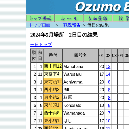
トップ画面
＞
戦況報告
＞ 毎日の結果
2024年5月場所 2日目の結果
一日トップ
順
前
番付
四股名
01
02
03
04
0
位
日
西十両12
1
1
Mariohana
20
13
東幕下4
2
11
Warusaru
17
14
東前頭12
3
1
Achiyama
20
8
西小結2
3
1
Bill
20
8
東小結2
萩原
3
1
20
8
東前頭1
6
8
Konosato
19
8
西十両8
7
1
Wamahada
20
7
東小結1
はし
7
11
17
10
西前頭5
7
28
Pandaazuma
16
11