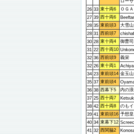
ローサ
東十両6
ＯＧＡ
26
33
西十両6
27
39
Beefta
東前頭3
大雪山
28
35
西前頭7
28
31
chisha
東十両4
御曹司
30
28
西十両10
31
22
Unkon
西前頭9
義栄
32
36
東十両1
32
26
Achiy
東前頭14
金玉山
34
23
東前頭4
35
37
Oyam
西幕下5
内の浪
36
38
西十両7
37
25
Ketsuk
西十両8
のもイ
38
42
東前頭16
予想皇
39
41
東幕下12
40
34
Screec
西関脇2
41
32
Konos