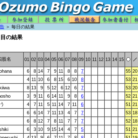
告
＞ 毎日の結果
日目の結果
四股名
01
02
03
04
05
06
07
08
09
10
11
12
13
14
15
ohana
6
8
14
7
9
11
8
8
7
55
20
4
11
10
6
8
15
6
10
8
53
21
iiwa
8
13
9
5
12
6
12
6
7
53
20
nosho
3
9
11
6
14
11
9
8
6
52
21
う
4
7
11
5
11
14
7
11
6
51
21
6
6
14
7
11
13
4
7
7
53
18
6
8
12
7
8
11
7
7
7
52
18
shiki
6
3
10
9
15
14
4
7
5
51
21
hnesushi
4
13
9
6
7
11
7
8
8
51
19