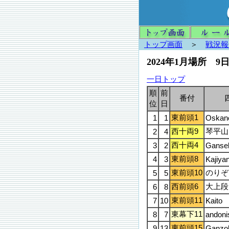
トップ画面
＞
戦況報
2024年1月場所 9
一日トップ
順
前
番付
位
日
東前頭1
1
1
Oskan
西十両9
琴平山
2
4
西十両4
3
2
Gansek
東前頭8
4
3
Kajiya
東前頭10
のりぞ
5
5
西前頭6
大上段
6
8
東前頭11
7
10
Kaito
東幕下11
8
7
andoni
東前頭15
9
13
Ganzo