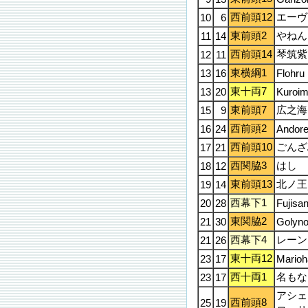
西前頭12
エーヴ
10
6
東前頭2
やねん
11
14
西前頭14
琴筑紫
12
11
東横綱1
13
16
Flohru
東十両7
13
20
Kuroim
東前頭7
広之海
15
9
西前頭2
16
24
Andor
西前頭10
ごんざ
17
21
西関脇3
はし
18
12
東前頭13
北ノ王
19
14
西幕下1
20
28
Fujisa
東関脇2
21
30
Golyn
西幕下4
レーン
21
26
東十両12
23
17
Marioh
西十両1
名もな
23
17
アシェ
西前頭8
25
19