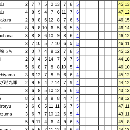
山
2
7
7
5
9
13
7
8
5
45
13
山
4
8
9
4
7
6
11
7
6
47
12
akura
2
8
8
6
12
8
7
6
5
46
15
a
8
9
8
10
6
5
6
5
5
46
14
nohana
3
8
8
6
10
9
8
6
4
46
12
3
7
10
5
7
10
6
9
5
46
11
勲っち
2
9
7
4
8
12
7
8
5
45
12
l
2
9
4
5
14
7
9
7
5
44
18
5
6
8
7
8
8
10
5
4
46
10
chiyama
3
6
12
7
8
9
6
6
4
45
12
ざ勘九郎
2
9
5
4
7
14
7
9
4
44
12
3
6
8
5
10
12
5
6
6
43
13
o
8
5
8
8
8
8
4
7
4
48
12
roryu
3
6
6
5
11
11
6
7
5
47
11
azuma
3
6
7
7
10
12
6
5
4
43
11
5
9
11
4
6
4
9
6
5
45
8
ayama
3
5
5
7
11
12
4
6
6
44
13