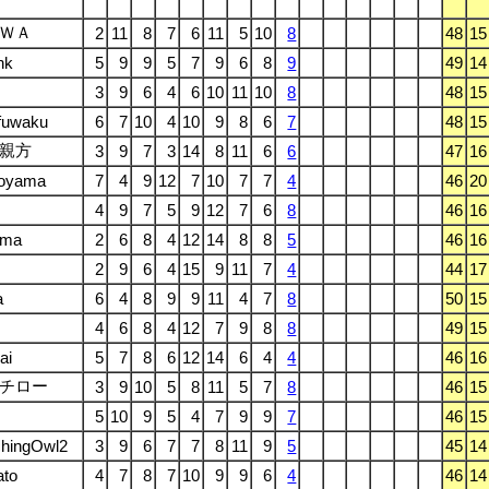
ＷＡ
2
11
8
7
6
11
5
10
8
48
15
nk
5
9
9
5
7
9
6
8
9
49
14
3
9
6
4
6
10
11
10
8
48
15
fuwaku
6
7
10
4
10
9
8
6
7
48
15
親方
3
9
7
3
14
8
11
6
6
47
16
oyama
7
4
9
12
7
10
7
7
4
46
20
4
9
7
5
9
12
7
6
8
46
16
ama
2
6
8
4
12
14
8
8
5
46
16
2
9
6
4
15
9
11
7
4
44
17
a
6
4
8
9
9
11
4
7
8
50
15
4
6
8
4
12
7
9
8
8
49
15
ai
5
7
8
6
12
14
6
4
4
46
16
チロー
3
9
10
5
8
11
5
7
8
46
15
5
10
9
5
4
7
9
9
7
46
15
hingOwl2
3
9
6
7
7
8
11
9
5
45
14
ato
4
7
8
7
10
9
9
6
4
46
14