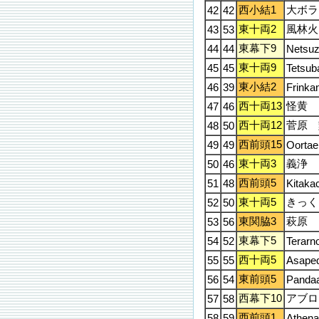
西小結1
大ボラ
42
42
東十両2
風林火
43
53
東幕下9
44
44
Netsuz
東十両9
45
45
Tetsub
東小結2
46
39
Frinka
西十両13
怪黄
47
46
西十両12
菅原 
48
50
西前頭15
49
49
Oortae
東十両3
義浄
50
46
西前頭5
51
48
Kitaka
東十両5
きっく
52
50
東関脇3
萩原
53
56
東幕下5
54
52
Terarn
西十両5
55
55
Asaped
東前頭5
56
54
Panda
西幕下10
アブロ
57
58
西前頭1
58
59
Athen