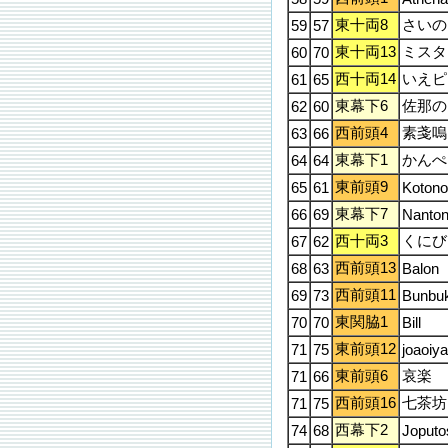
東十両8
さいの
59
57
東十両13
ミスタ
60
70
西十両14
いえピ
61
65
東幕下6
佐那の
62
60
西前頭4
素戔嗚
63
66
東幕下1
かんぺ
64
64
東前頭9
65
61
Koton
東幕下7
66
69
Nanto
西十両3
くにび
67
62
西前頭13
68
63
Balon
西前頭11
69
73
Bunbu
東関脇1
70
70
Bill
東前頭12
71
75
joaoiy
東前頭6
哀楽
71
66
西前頭16
七茶坊
71
75
西幕下2
74
68
Joputo