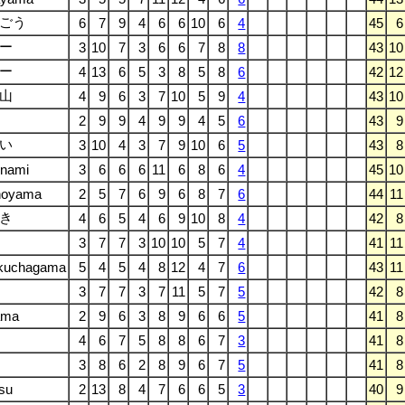
ごう
6
7
9
4
6
6
10
6
4
45
6
ー
3
10
7
3
6
6
7
8
8
43
10
ー
4
13
6
5
3
8
5
8
6
42
12
山
4
9
6
3
7
10
5
9
4
43
10
2
9
9
4
9
9
4
5
6
43
9
い
3
10
4
3
7
9
10
6
5
43
8
onami
3
6
6
6
11
6
8
6
4
45
10
noyama
2
5
7
6
9
6
8
7
6
44
11
き
4
6
5
4
6
9
10
8
4
42
8
3
7
7
3
10
10
5
7
4
41
11
kuchagama
5
4
5
4
8
12
4
7
6
43
11
3
7
7
3
7
11
5
7
5
42
8
ama
2
9
6
3
8
9
6
6
5
41
8
4
6
7
5
8
8
6
7
3
41
8
3
8
6
2
8
9
6
7
5
41
8
su
2
13
8
4
7
6
6
5
3
40
9