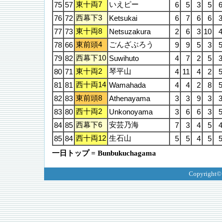
東十両7
いえピー
75
57
6
5
3
5
西幕下3
76
72
Ketsukai
6
7
6
6
東十両8
77
73
Netsuzakura
2
6
3
10
東前頭4
ごんざぶろう
78
66
9
9
5
3
西幕下10
79
82
Suwihuto
4
7
2
5
東十両2
琴平山
80
71
4
11
4
2
西十両14
81
81
Wamahada
4
4
2
8
東前頭8
82
83
Athenayama
3
3
9
3
西十両2
83
80
Unkonoyama
3
6
6
3
西幕下6
安芸乃海
84
85
7
3
4
5
西十両12
生石山
85
84
5
5
4
5
一日トップ = Bunbukuchagama
Copyright©