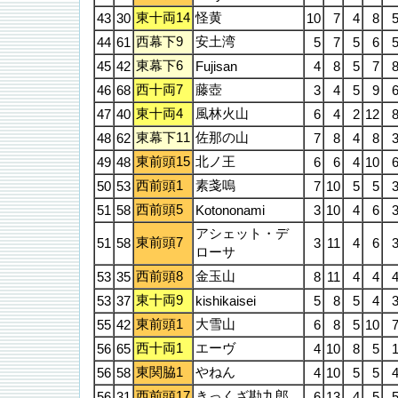
東十両14
怪黄
43
30
10
7
4
8
西幕下9
安土湾
44
61
5
7
5
6
東幕下6
45
42
Fujisan
4
8
5
7
西十両7
藤壺
46
68
3
4
5
9
東十両4
風林火山
47
40
6
4
2
12
東幕下11
佐那の山
48
62
7
8
4
8
東前頭15
北ノ王
49
48
6
6
4
10
西前頭1
素戔嗚
50
53
7
10
5
5
西前頭5
51
58
Kotononami
3
10
4
6
アシェット・デ
東前頭7
51
58
3
11
4
6
ローサ
西前頭8
金玉山
53
35
8
11
4
4
東十両9
53
37
kishikaisei
5
8
5
4
東前頭1
大雪山
55
42
6
8
5
10
西十両1
エーヴ
56
65
4
10
8
5
東関脇1
やねん
56
58
4
10
5
5
西前頭17
きっくざ勘九郎
56
31
6
13
4
5