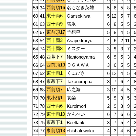
西前頭16
名もなき英雄
59
34
5
6
5
8
東十両6
60
41
Gansekiiwa
5
12
5
7
西十両9
雪氷
61
63
6
8
5
5
東前頭17
予想皇
62
67
5
8
4
5
西十両3
63
54
Asapedroryu
4
6
2
11
西十両8
ミスター
64
74
3
9
3
7
西幕下7
65
48
Nantonoyama
6
9
5
3
西前頭13
ＯＧＡＷＡ
66
64
3
6
5
5
東十両1
くにびき
67
52
6
12
4
5
東幕下7
68
47
Takanorappa
8
7
6
4
西前頭7
広之海
69
68
3
10
4
5
東小結1
哀楽
70
70
5
9
3
5
西十両6
71
78
Kuroimori
2
9
3
9
東十両10
かんぺい
72
79
6
7
6
6
東幕下1
73
75
Beeftank
3
7
5
4
東前頭13
74
77
chishafuwaku
4
3
4
6