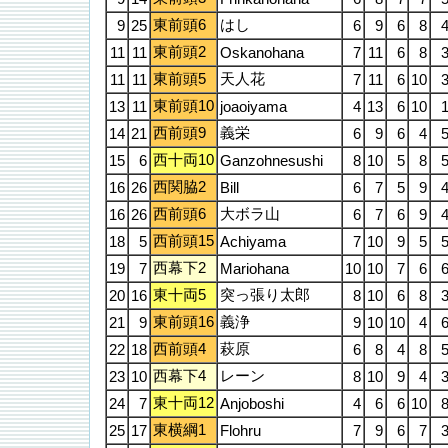
東前頭6
はし
9
25
6
9
6
8
東前頭2
11
11
Oskanohana
7
11
6
8
東前頭5
天人花
11
11
7
11
6
10
東前頭10
13
11
joaoiyama
4
13
6
10
西前頭9
義栄
14
21
6
9
6
4
西十両10
15
6
Ganzohnesushi
8
10
5
8
西関脇2
16
26
Bill
6
7
5
9
西前頭6
大ボラ山
16
26
6
7
6
9
西前頭15
18
5
Achiyama
7
10
9
5
西幕下2
19
7
Mariohana
10
10
7
6
東十両5
突っ張り太郎
20
16
8
10
6
8
東前頭16
義浄
21
9
9
10
10
4
西前頭4
萩原
22
18
6
8
4
8
西幕下4
レーン
23
10
8
10
9
4
東十両12
24
7
Anjoboshi
4
6
6
10
東横綱1
25
17
Flohru
7
9
6
7