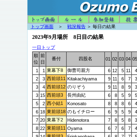
トップ画面
＞
戦況報告
＞ 毎日の結果
2023年9月場所 8日目の結果
一日トップ
順
前
番付
四股名
01
02
03
04
0
位
日
東幕下8
御曹司親方
1
1
6
12
5
11
西前頭11
2
3
Kitakachiyama
9
11
6
7
西前頭12
のりぞう
3
4
9
11
8
9
西前頭3
長州由紀
3
15
6
8
5
9
西小結1
5
2
Konosato
8
8
8
6
東前頭18
のもイチロー
6
18
6
9
5
9
東幕下2
7
20
Hidenotora
7
8
5
8
東前頭11
8
22
Oyama
6
7
6
7
東前頭3
9
14
Frinkanohana
6
8
7
7