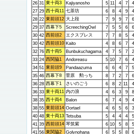
東十両3
26
31
Kajiyanosho
5
11
4
7
西十両11
七茶坊
27
29
6
8
4
9
東前頭12
大上段
28
22
7
9
9
7
西幕下5
29
37
ScreechingOwl
7
5
5
6
西前頭2
エクスプレス
30
42
7
7
8
5
西前頭10
30
42
Kaito
4
8
6
7
西十両5
32
76
Bunbukuchagama
4
7
5
7
西関脇1
33
24
Andoreasu
5
10
7
6
東前頭9
34
51
Pandaazuma
6
6
4
7
西幕下8
菅原 勲っち
35
46
8
7
2
7
西幕下1
さいのごう
36
28
6
8
2
11
東十両11
内の浪
36
33
4
6
3
9
西十両4
38
35
Balon
6
7
4
9
東前頭14
38
55
Oortael
4
6
5
6
東十両13
40
48
Tetsuba
5
4
4
4
西前頭14
琴筑紫
41
39
6
10
5
8
東関脇2
41
56
Golynohana
6
5
5
8