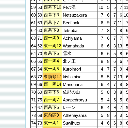
西幕下10
内の浪
59
53
10
5
5
7
1
西幕下3
60
59
Netsuzakura
7
6
7
6
1
西幕下7
61
63
Beeftank
6
9
7
11
東幕下8
62
60
Tetsuba
7
8
4
8
西十両9
63
71
Achiyama
7
6
7
7
東十両12
64
62
Wamahada
6
6
3
13
東幕下5
雪氷
64
70
6
6
5
8
西十両4
北ノ王
66
65
8
8
6
6
東十両5
67
64
Kuroimori
4
7
7
9
東前頭17
68
72
kishikaisei
8
5
7
13
西十両14
69
66
Mariohana
6
4
7
9
西幕下6
佐那の山
70
69
5
8
8
8
西十両7
71
75
Asapedroryu
5
4
5
5
西幕下5
レーン
72
67
6
4
9
7
東前頭9
73
68
Athenayama
5
8
5
9
東十両1
74
73
Suwihuto
4
6
6
8