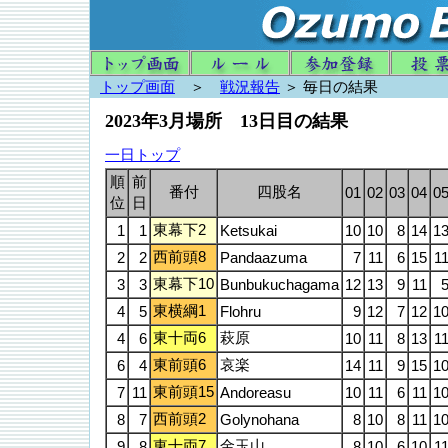
トップ画面
＞
戦況報告
＞ 毎日の結果
2023年3月場所 13日目の結果
一日トップ
順
前
番付
四股名
01
02
03
04
0
位
日
東幕下2
1
1
Ketsukai
10
10
8
14
1
西前頭8
2
2
Pandaazuma
7
11
6
15
1
東幕下10
3
3
Bunbukuchagama
12
13
9
11
東横綱1
4
5
Flohru
9
12
7
12
1
東十両6
萩原
4
6
10
11
8
13
1
東前頭6
哀楽
6
4
14
11
9
15
1
東前頭15
7
11
Andoreasu
10
11
6
11
1
西前頭2
8
7
Golynohana
8
10
8
11
1
東十両7
金玉山
9
8
8
10
6
10
1