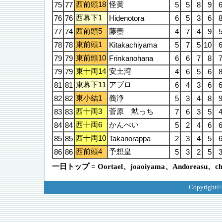
西前頭18
怪黄
75
77
5
5
8
9
西幕下1
76
76
Hidenotora
6
5
3
6
西前頭5
藤壺
77
74
4
7
4
9
東前頭1
78
78
Kitakachiyama
5
7
5
10
東前頭10
79
79
Frinkanohana
6
6
7
8
東十両14
安土湾
79
79
4
6
5
6
東幕下11
アブロ
81
81
6
4
3
6
東小結1
義浄
82
82
5
3
4
8
西十両3
菅原 勲っち
83
83
7
6
3
5
西十両6
かんぺい
84
84
5
2
4
6
西十両10
85
85
Takanorappa
2
3
4
5
西前頭4
予想皇
86
86
5
3
2
5
一日トップ = Oortael、joaoiyama、Andoreasu、chi
Copyright©