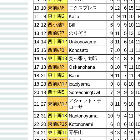
東前頭8
エクスプレス
10
10
9
12
6
15
1
東十両2
11
9
Kaito
7
9
11
10
西小結1
12
12
Bill
6
9
9
10
1
西前頭7
のりぞう
13
12
9
11
5
13
西十両12
14
14
Unkonoyama
8
11
6
14
1
西前頭1
15
16
Konosato
7
10
6
11
1
東十両13
突っ張り太郎
16
15
8
14
8
8
西前頭3
17
18
Oskanohana
8
10
7
11
1
東十両3
18
21
Balon
9
11
7
11
西前頭12
18
28
joaoiyama
9
8
8
10
西十両5
20
18
ScreechingOwl
7
9
9
9
1
アシェット・デ
東前頭12
21
27
8
11
9
10
ローサ
西十両13
22
31
Nantonoyama
10
9
4
11
東前頭16
22
20
Kotononami
6
8
6
10
1
東十両11
琴平山
24
21
6
13
4
15