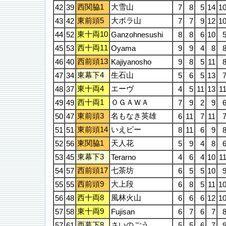
西関脇1
大雪山
42
39
7
8
5
14
1
東前頭5
大ボラ山
43
42
7
7
9
12
1
東十両10
44
52
Ganzohnesushi
8
8
6
10
西十両11
45
53
Oyama
9
9
4
8
西前頭13
46
40
Kajiyanosho
9
8
5
11
東幕下4
生石山
47
34
5
6
5
13
東十両4
エーヴ
48
37
4
5
11
13
1
西十両1
ＯＧＡＷＡ
49
49
7
9
2
9
東前頭3
名もなき英雄
50
47
6
11
7
11
東前頭14
いえピー
51
51
8
11
6
9
東関脇1
天人花
52
56
5
9
4
8
東幕下3
53
45
Terarno
4
6
4
10
1
西前頭17
七茶坊
54
57
6
5
5
10
西前頭9
大上段
55
55
6
8
5
11
1
西十両8
風林火山
56
48
6
6
6
12
1
東十両9
57
58
Fujisan
6
7
6
7
西幕下8
さいのごう
57
61
5
5
6
7