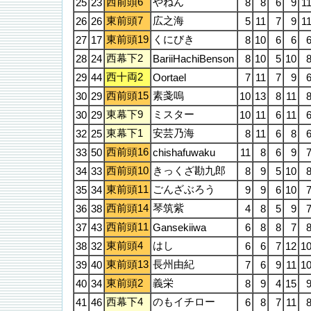
西前頭6
やねん
25
23
8
8
6
9
1
東前頭7
広之海
26
26
5
11
7
9
1
東前頭19
くにびき
27
17
8
10
6
6
西幕下2
28
24
BariiHachiBenson
8
10
5
10
西十両2
29
44
Oortael
7
11
7
9
西前頭15
素戔嗚
30
29
10
13
8
11
東幕下9
ミスター
30
29
10
11
6
11
東幕下1
安芸乃海
32
25
8
11
6
8
西前頭16
33
50
chishafuwaku
11
8
6
9
西前頭10
きっくざ勘九郎
34
33
8
9
5
10
東前頭11
ごんざぶろう
35
34
9
9
6
10
西前頭14
琴筑紫
36
38
4
8
5
9
西前頭11
37
43
Gansekiiwa
6
8
8
7
東前頭4
はし
38
32
6
6
7
12
1
東前頭13
長州由紀
39
40
7
6
9
11
1
東前頭2
義栄
40
34
8
9
4
15
西幕下4
のもイチロー
41
46
6
8
7
11