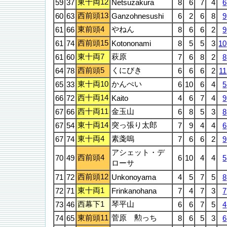
東十両12
59
37
Netsuzakura
8
6
7
4
6
西前頭13
60
63
Ganzohnesushi
6
2
6
8
9
東前頭4
やねん
61
66
8
6
6
2
9
西前頭15
61
74
Kotononami
8
5
5
3
10
東十両7
萩原
61
60
7
6
8
2
8
西前頭5
くにびき
64
78
6
6
6
2
11
東十両10
かんぺい
65
33
6
10
6
4
5
西十両14
66
72
Kaito
4
6
7
4
9
西十両11
金玉山
67
66
6
8
5
3
8
東十両14
突っ張り太郎
67
54
7
9
4
4
6
東十両4
素戔嗚
67
74
7
6
6
2
9
アシェット・デ
西前頭4
70
49
6
10
4
4
5
ローサ
西前頭12
71
72
Unkonoyama
4
5
7
5
8
東十両1
72
71
Frinkanohana
7
4
7
3
7
西幕下1
琴平山
73
46
6
6
7
5
4
東前頭11
菅原 勲っち
74
65
8
6
5
3
6