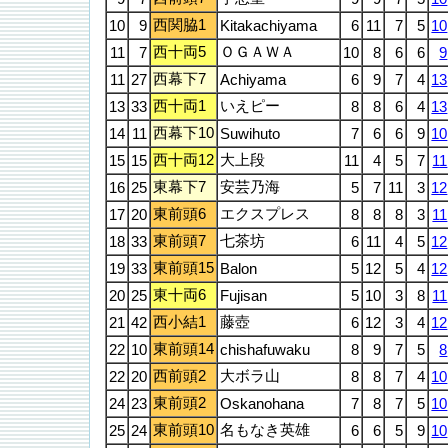
西関脇1
10
9
Kitakachiyama
6
11
7
5
10
西十両5
ＯＧＡＷＡ
11
7
10
8
6
6
9
西幕下7
11
27
Achiyama
6
9
7
4
13
西十両1
いえピー
13
33
8
8
6
4
13
西幕下10
14
11
Suwihuto
7
6
6
9
10
西十両12
大上段
15
15
11
4
5
7
11
東幕下7
安芸乃海
16
25
5
7
11
3
12
東前頭6
エクスプレス
17
20
8
8
8
3
11
東前頭7
七茶坊
18
33
6
11
4
5
12
東前頭15
19
33
Balon
5
12
5
4
12
東十両6
20
25
Fujisan
5
10
3
8
11
西小結1
藤壺
21
42
6
12
3
4
12
東前頭14
22
10
chishafuwaku
8
9
7
5
8
西前頭2
大ボラ山
22
20
8
8
7
4
10
東前頭2
24
23
Oskanohana
7
8
7
5
10
東前頭10
名もなき英雄
25
24
6
6
5
9
10