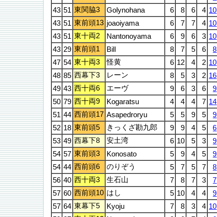
東関脇3
43
51
Golynohana
6
8
6
4
10
東前頭13
43
51
joaoiyama
6
7
7
4
10
東十両2
43
51
Nantonoyama
6
9
6
3
10
東前頭1
43
29
Bill
8
7
5
6
8
東十両3
怪黄
47
54
6
12
4
2
10
西幕下3
レーン
48
85
8
5
3
2
16
西十両6
エーヴ
49
43
9
6
3
6
9
西十両9
50
79
Kogaratsu
4
4
4
7
14
西前頭17
51
44
Asapedroryu
5
5
9
5
9
東前頭5
きっくざ勘九郎
52
18
9
9
4
5
6
西幕下8
安土湾
53
49
6
10
5
3
9
東前頭3
54
57
Konosato
5
9
4
5
9
西前頭6
のりぞう
54
44
5
7
5
7
8
西十両3
生石山
56
40
7
8
7
3
7
西前頭10
はし
57
60
5
10
4
4
9
東幕下5
57
64
Kyoju
7
8
3
4
10