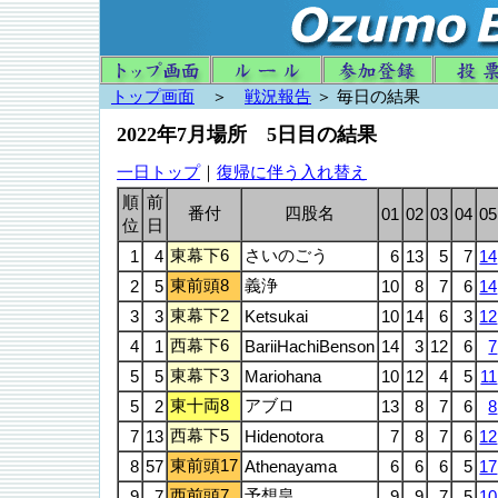
トップ画面
＞
戦況報告
＞ 毎日の結果
2022年7月場所 5日目の結果
一日トップ
｜
復帰に伴う入れ替え
順
前
番付
四股名
01
02
03
04
05
位
日
東幕下6
さいのごう
1
4
6
13
5
7
14
東前頭8
義浄
2
5
10
8
7
6
14
東幕下2
3
3
Ketsukai
10
14
6
3
12
西幕下6
4
1
BariiHachiBenson
14
3
12
6
7
東幕下3
5
5
Mariohana
10
12
4
5
11
東十両8
アブロ
5
2
13
8
7
6
8
西幕下5
7
13
Hidenotora
7
8
7
6
12
東前頭17
8
57
Athenayama
6
6
6
5
17
西前頭7
予想皇
9
7
9
9
7
5
10