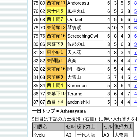
西前頭11
75
80
Andoreasu
6
3
5
5
8
東十両5
風林火山
76
62
6
5
3
8
5
西十両7
76
68
Oortael
4
5
6
6
6
東前頭12
琴筑紫
78
70
5
10
3
3
6
西前頭16
79
76
ScreechingOwl
6
8
4
3
6
東幕下9
佐那の山
80
86
3
5
6
3
9
東小結1
天人花
81
81
4
8
3
4
7
東関脇1
哀楽
82
82
5
6
4
4
7
東前頭16
関 春秋
82
82
6
5
4
4
7
東前頭9
大雪山
84
68
5
7
4
5
4
西十両4
85
84
Kuroimori
5
3
6
4
7
東幕下10
86
77
Terarno
3
6
4
7
4
西幕下4
87
87
andonishiki
5
3
4
4
4
一日トップ = Athenayama
5日目は下記の力士復帰（右側）に伴い入れ替えを
四股名
セル
繰下力士
セル
復帰力士
千代大龍
大奄美
Kyoju
A3
→
A3