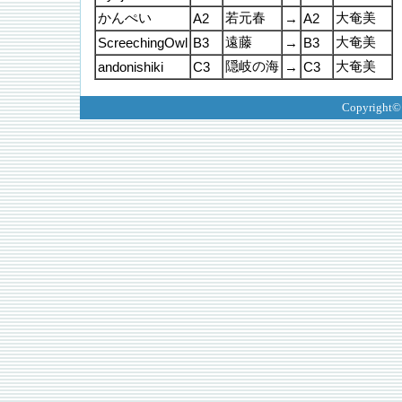
かんぺい
若元春
大奄美
A2
→
A2
遠藤
大奄美
ScreechingOwl
B3
→
B3
隠岐の海
大奄美
andonishiki
C3
→
C3
Copyright©