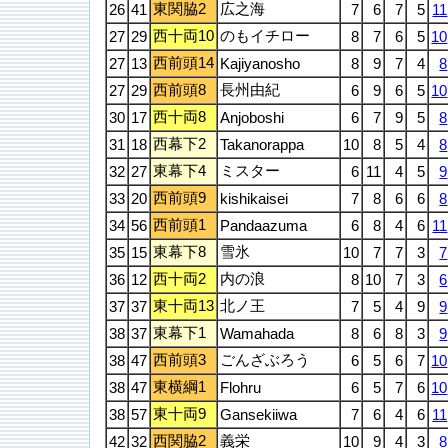
東関脇2
広之海
26
41
7
6
7
5
11
西十両10
のもイチロー
27
29
8
7
6
5
10
西前頭14
27
13
Kajiyanosho
8
9
7
4
8
西前頭8
長州由紀
27
29
6
9
6
5
10
西十両8
30
17
Anjoboshi
6
7
9
5
8
西幕下2
31
18
Takanorappa
10
8
5
4
8
東幕下4
ミスター
32
27
6
11
4
5
9
西前頭9
33
20
kishikaisei
7
8
6
6
8
西前頭1
34
56
Pandaazuma
6
8
4
6
11
東幕下8
雪氷
35
15
10
7
7
3
7
西十両2
内の浪
36
12
8
10
7
3
6
東十両13
北ノ王
37
37
7
5
4
9
9
東幕下1
38
37
Wamahada
8
6
8
3
9
西前頭3
ごんざぶろう
38
47
6
5
6
7
10
東横綱1
38
47
Flohru
6
5
7
6
10
東十両9
38
57
Gansekiiwa
7
6
4
6
11
西関脇2
義栄
42
32
10
9
4
3
8