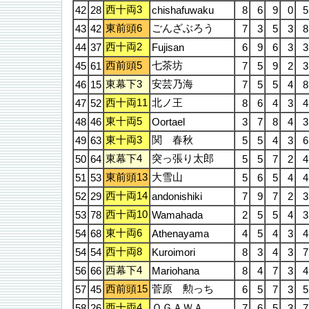
西十両3
42
28
chishafuwaku
8
6
9
0
5
東前頭6
ごんざぶろう
43
42
7
3
5
3
8
西十両2
44
37
Fujisan
6
9
6
3
3
西前頭5
七茶坊
45
61
7
5
9
2
3
東幕下3
安芸乃海
46
15
7
5
5
4
8
西十両11
北ノ王
47
52
8
6
4
3
4
東十両5
48
46
Oortael
3
7
8
4
3
東十両3
関 春秋
49
63
5
5
4
3
6
東幕下4
突っ張り太郎
50
64
5
5
7
2
4
東前頭13
大雪山
51
53
5
6
5
4
4
西十両14
52
29
andonishiki
7
9
7
2
3
西十両10
53
78
Wamahada
2
5
5
4
3
東十両6
54
68
Athenayama
4
5
4
3
4
西十両8
54
54
Kuroimori
8
3
4
3
7
西幕下4
56
66
Mariohana
8
4
7
3
4
西前頭15
菅原 勲っち
57
45
6
5
7
3
5
西十両4
ＯＧＡＷＡ
58
26
7
6
5
3
7