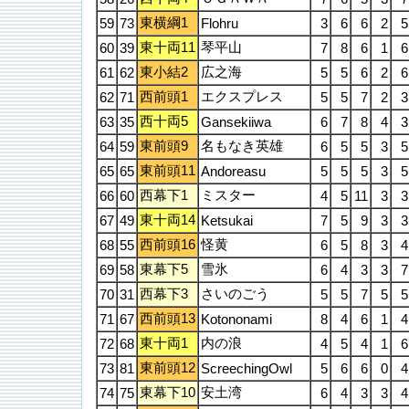
東横綱1
59
73
Flohru
3
6
6
2
5
東十両11
琴平山
60
39
7
8
6
1
6
東小結2
広之海
61
62
5
5
6
2
6
西前頭1
エクスプレス
62
71
5
5
7
2
3
西十両5
63
35
Gansekiiwa
6
7
8
4
3
東前頭9
名もなき英雄
64
59
6
5
5
3
5
東前頭11
65
65
Andoreasu
5
5
5
3
5
西幕下1
ミスター
66
60
4
5
11
3
3
東十両14
67
49
Ketsukai
7
5
9
3
3
西前頭16
怪黄
68
55
6
5
8
3
4
東幕下5
雪氷
69
58
6
4
3
3
7
西幕下3
さいのごう
70
31
5
5
7
5
5
西前頭13
71
67
Kotononami
8
4
6
1
4
東十両1
内の浪
72
68
4
5
4
1
6
東前頭12
73
81
ScreechingOwl
5
6
6
0
4
東幕下10
安土湾
74
75
6
4
3
3
4