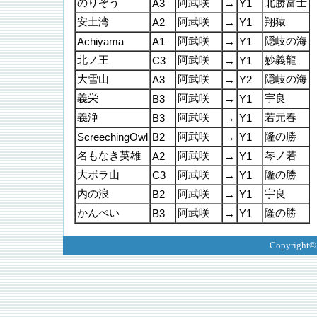
のりぞう
阿武咲
北勝富士
A3
→
Y1
安土湾
阿武咲
翔猿
A2
→
Y1
阿武咲
隠岐の海
Achiyama
A1
→
Y1
北ノ王
阿武咲
妙義龍
C3
→
Y1
大雪山
阿武咲
隠岐の海
A3
→
Y2
義栄
阿武咲
宇良
B3
→
Y1
義浄
阿武咲
若元春
B3
→
Y1
阿武咲
隆の勝
ScreechingOwl
B2
→
Y1
名もなき英雄
阿武咲
琴ノ若
A2
→
Y1
大ボラ山
阿武咲
隆の勝
C3
→
Y1
内の浪
阿武咲
宇良
B2
→
Y1
かんぺい
阿武咲
隆の勝
B3
→
Y1
Copyright©