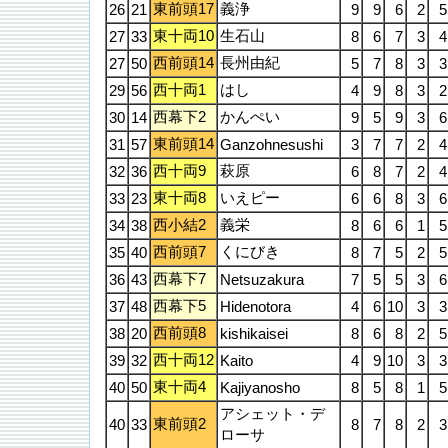
東前頭17
義浄
26
21
9
9
6
2
5
東十両10
生石山
27
33
8
6
7
3
4
西前頭14
長州由紀
27
50
5
7
8
3
3
西十両1
はし
29
56
4
9
8
3
2
西幕下2
かんぺい
30
14
9
5
9
3
6
東前頭14
31
57
Ganzohnesushi
3
7
7
2
4
西十両9
萩原
32
36
6
8
7
2
4
東十両8
いえピー
33
23
6
6
8
3
6
西小結2
義栄
34
38
8
6
6
1
5
西前頭7
くにびき
35
40
8
7
5
2
5
西幕下7
36
43
Netsuzakura
7
5
5
3
6
西幕下5
37
48
Hidenotora
4
6
10
3
3
西前頭8
38
20
kishikaisei
8
6
8
2
5
西十両12
39
32
Kaito
4
9
10
3
3
東十両4
40
50
Kajiyanosho
8
5
8
1
5
アシェット・デ
東前頭2
40
33
8
7
8
2
3
ローサ