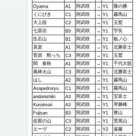
阿武咲
隆の勝
Oyama
A1
→
Y1
くにびき
阿武咲
霧馬山
C1
→
Y1
大上段
阿武咲
玉鷲
C2
→
Y1
七茶坊
阿武咲
宇良
B3
→
Y1
生石山
阿武咲
栃ノ心
B1
→
Y1
哀楽
阿武咲
北勝富士
A1
→
Y1
菅原 勲っち
阿武咲
玉鷲
C3
→
Y1
関 春秋
阿武咲
千代大龍
A1
→
Y1
風林火山
阿武咲
北勝富士
C3
→
Y1
はし
阿武咲
霧馬山
A2
→
Y1
阿武咲
霧馬山
Asapedroryu
C1
→
Y1
阿武咲
宝富士
andonishiki
A3
→
Y1
阿武咲
琴勝峰
Kuroimori
A3
→
Y1
阿武咲
豊山
Fujisan
B3
→
Y1
佐那の山
阿武咲
荒篤山
C3
→
Y1
エーヴ
阿武咲
遠藤
C2
→
Y2