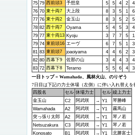
西前頭3
予想皇
75
79
5
5
4
2
4
東十両7
大上段
76
70
8
3
5
1
6
東十両2
金玉山
77
76
8
3
5
2
5
西十両7
78
82
Oyama
5
4
5
3
4
東十両13
79
77
Kyoju
3
7
7
5
1
東前頭16
エーヴ
79
74
6
7
5
1
3
東前頭7
81
83
joaoiyama
4
4
6
2
3
西幕下9
佐那の山
82
80
3
4
4
3
4
西幕下8
83
72
Terarno
5
5
6
4
3
一日トップ = Wamahada、風林火山、のりぞう
7日目は下記の力士休場（左側）に伴い入れ替えを
四股名
セル
休場力士
セル
繰上力士
金玉山
阿武咲
琴勝峰
C2
→
Y1
阿武咲
霧馬山
Wamahada
A2
→
Y1
突っ張り太郎
阿武咲
琴ノ若
A2
→
Y1
阿武咲
琴ノ若
Netsuzakura
C3
→
Y1
阿武咲
北勝富士
Konosato
B1
→
Y1