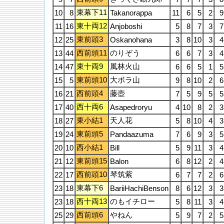
東幕下11
10
8
Takanorappa
11
6
5
2
9
東十両12
11
16
Anjoboshi
5
8
7
3
7
東前頭3
12
25
Oskanohana
3
8
10
3
4
西前頭11
のりぞう
13
44
6
6
7
3
4
東十両9
風林火山
14
47
6
6
5
1
5
東前頭10
大ボラ山
15
5
9
8
10
2
6
西前頭4
藤壺
16
21
7
5
9
5
5
西十両6
17
40
Asapedroryu
4
10
8
2
3
東小結1
天人花
18
27
5
8
10
4
3
東前頭5
19
24
Pandaazuma
7
6
9
3
5
西小結1
20
10
Bill
5
9
11
3
4
東前頭15
21
12
Balon
6
8
12
2
4
西前頭10
琴筑紫
22
17
6
7
7
2
6
東幕下6
23
18
BariiHachiBenson
8
6
12
3
3
西十両13
のもイチロー
23
18
5
8
11
3
4
西前頭6
やねん
25
29
5
9
7
2
5