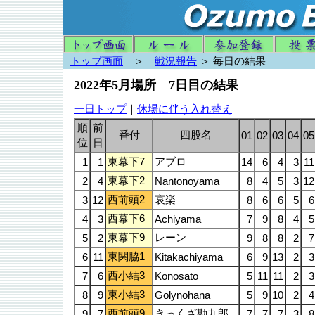
トップ画面
＞
戦況報告
＞ 毎日の結果
2022年5月場所 7日目の結果
一日トップ
｜
休場に伴う入れ替え
順
前
番付
四股名
01
02
03
04
05
位
日
東幕下7
アブロ
1
1
14
6
4
3
11
東幕下2
2
4
Nantonoyama
8
4
5
3
12
西前頭2
哀楽
3
12
8
6
6
5
6
西幕下6
4
3
Achiyama
7
9
8
4
5
東幕下9
レーン
5
2
9
8
8
2
7
東関脇1
6
11
Kitakachiyama
6
9
13
2
3
西小結3
7
6
Konosato
5
11
11
2
3
東小結3
8
9
Golynohana
5
9
10
2
4
西前頭9
きっくざ勘九郎
9
7
7
7
7
3
8