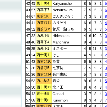
東十両4
42
49
Kajiyanosho
8
5
8
1
5
西幕下7
43
57
Netsuzakura
7
5
5
3
6
東前頭6
ごんざぶろう
44
67
7
3
5
3
8
西前頭11
のりぞう
44
41
6
6
7
3
4
西前頭15
菅原 勲っち
46
52
6
5
7
3
5
西幕下5
47
32
Hidenotora
4
6
10
3
3
西幕下4
48
46
Mariohana
8
4
7
3
4
西幕下1
ミスター
49
35
4
5
11
3
3
西十両1
はし
49
24
4
9
8
3
2
西前頭16
怪黄
51
43
6
5
8
3
4
西前頭5
七茶坊
51
36
7
5
9
2
3
西前頭14
長州由紀
51
36
5
7
8
3
3
西小結2
義栄
54
53
8
6
6
1
5
西十両11
北ノ王
55
50
8
6
4
3
4
東十両5
56
42
Oortael
3
7
8
4
3
西十両8
57
68
Kuroimori
8
3
4
3
7
東前頭13
大雪山
58
57
5
6
5
4
4