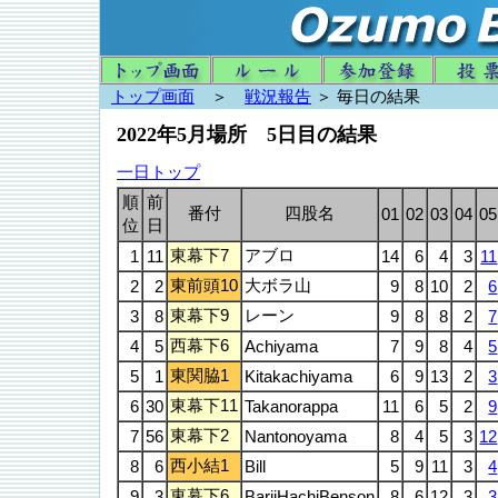
トップ画面
＞
戦況報告
＞ 毎日の結果
2022年5月場所 5日目の結果
一日トップ
順
前
番付
四股名
01
02
03
04
05
位
日
東幕下7
アブロ
1
11
14
6
4
3
11
東前頭10
大ボラ山
2
2
9
8
10
2
6
東幕下9
レーン
3
8
9
8
8
2
7
西幕下6
4
5
Achiyama
7
9
8
4
5
東関脇1
5
1
Kitakachiyama
6
9
13
2
3
東幕下11
6
30
Takanorappa
11
6
5
2
9
東幕下2
7
56
Nantonoyama
8
4
5
3
12
西小結1
8
6
Bill
5
9
11
3
4
東幕下6
9
3
BariiHachiBenson
8
6
12
3
3