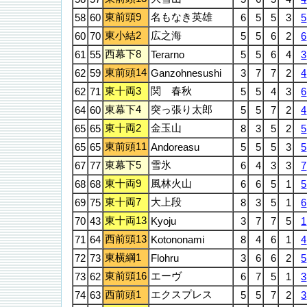
東前頭9
名もなき英雄
58
60
6
5
5
3
5
東小結2
広之海
60
70
5
5
6
2
6
西幕下8
61
55
Terarno
5
5
6
4
3
東前頭14
62
59
Ganzohnesushi
3
7
7
2
4
東十両3
関 春秋
62
71
5
5
4
3
6
東幕下4
突っ張り太郎
64
60
5
5
7
2
4
東十両2
金玉山
65
65
8
3
5
2
5
東前頭11
65
65
Andoreasu
5
5
5
3
5
東幕下5
雪氷
67
77
6
4
3
3
7
東十両9
風林火山
68
68
6
6
5
1
5
東十両7
大上段
69
75
8
3
5
1
6
東十両13
70
43
Kyoju
3
7
7
5
1
西前頭13
71
64
Kotononami
8
4
6
1
4
東横綱1
72
73
Flohru
3
6
6
2
5
東前頭16
エーヴ
73
62
6
7
5
1
3
西前頭1
エクスプレス
74
63
5
5
7
2
3