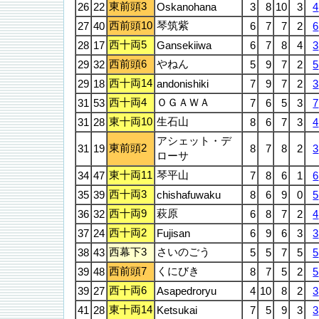
東前頭3
26
22
Oskanohana
3
8
10
3
4
西前頭10
琴筑紫
27
40
6
7
7
2
6
西十両5
28
17
Gansekiiwa
6
7
8
4
3
西前頭6
やねん
29
32
5
9
7
2
5
西十両14
29
18
andonishiki
7
9
7
2
3
西十両4
ＯＧＡＷＡ
31
53
7
6
5
3
7
東十両10
生石山
31
28
8
6
7
3
4
アシェット・デ
東前頭2
31
19
8
7
8
2
3
ローサ
東十両11
琴平山
34
47
7
8
6
1
6
西十両3
35
39
chishafuwaku
8
6
9
0
5
西十両9
萩原
36
32
6
8
7
2
4
西十両2
37
24
Fujisan
6
9
6
3
3
西幕下3
さいのごう
38
43
5
5
7
5
5
西前頭7
くにびき
39
48
8
7
5
2
5
西十両6
39
27
Asapedroryu
4
10
8
2
3
東十両14
41
28
Ketsukai
7
5
9
3
3