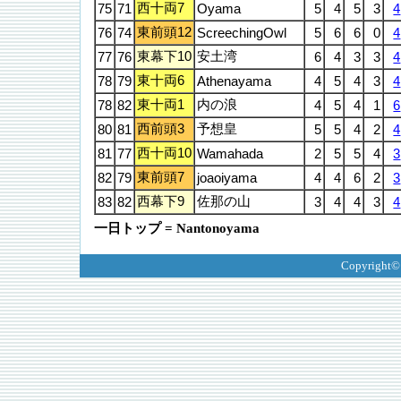
西十両7
75
71
Oyama
5
4
5
3
4
東前頭12
76
74
ScreechingOwl
5
6
6
0
4
東幕下10
安土湾
77
76
6
4
3
3
4
東十両6
78
79
Athenayama
4
5
4
3
4
東十両1
内の浪
78
82
4
5
4
1
6
西前頭3
予想皇
80
81
5
5
4
2
4
西十両10
81
77
Wamahada
2
5
5
4
3
東前頭7
82
79
joaoiyama
4
4
6
2
3
西幕下9
佐那の山
83
82
3
4
4
3
4
一日トップ = Nantonoyama
Copyright©