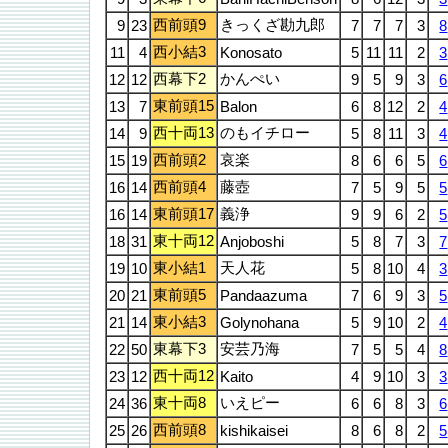
西前頭9
きっくざ勘九郎
9
23
7
7
7
3
8
西小結3
11
4
Konosato
5
11
11
2
3
西幕下2
かんぺい
12
12
9
5
9
3
6
東前頭15
13
7
Balon
6
8
12
2
4
西十両13
のもイチロー
14
9
5
8
11
3
4
西前頭2
哀楽
15
19
8
6
6
5
6
西前頭4
藤壺
16
14
7
5
9
5
5
東前頭17
義浄
16
14
9
9
6
2
5
東十両12
18
31
Anjoboshi
5
8
7
3
7
東小結1
天人花
19
10
5
8
10
4
3
東前頭5
20
21
Pandaazuma
7
6
9
3
5
東小結3
21
14
Golynohana
5
9
10
2
4
東幕下3
安芸乃海
22
50
7
5
5
4
8
西十両12
23
12
Kaito
4
9
10
3
3
東十両8
いえピー
24
36
6
6
8
3
6
西前頭8
25
26
kishikaisei
8
6
8
2
5