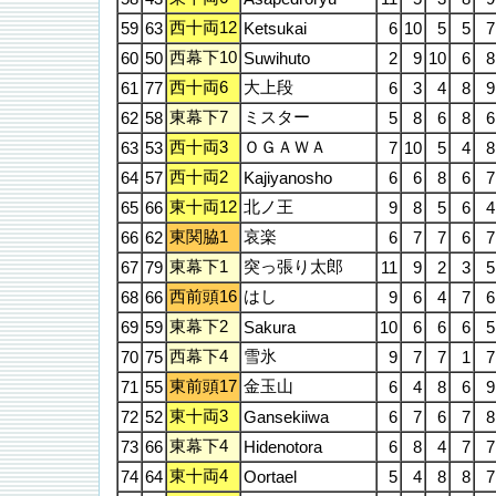
西十両12
59
63
Ketsukai
6
10
5
5
7
西幕下10
60
50
Suwihuto
2
9
10
6
8
西十両6
大上段
61
77
6
3
4
8
9
東幕下7
ミスター
62
58
5
8
6
8
6
西十両3
ＯＧＡＷＡ
63
53
7
10
5
4
8
西十両2
64
57
Kajiyanosho
6
6
8
6
7
東十両12
北ノ王
65
66
9
8
5
6
4
東関脇1
哀楽
66
62
6
7
7
6
7
東幕下1
突っ張り太郎
67
79
11
9
2
3
5
西前頭16
はし
68
66
9
6
4
7
6
東幕下2
69
59
Sakura
10
6
6
6
5
西幕下4
雪氷
70
75
9
7
7
1
7
東前頭17
金玉山
71
55
6
4
8
6
9
東十両3
72
52
Gansekiiwa
6
7
6
7
8
東幕下4
73
66
Hidenotora
6
8
4
7
7
東十両4
74
64
Oortael
5
4
8
8
7