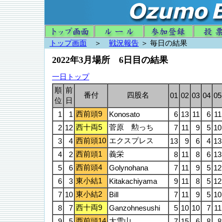
トップ画面
＞
戦況報告
＞ 毎日の結果
2022年3月場所 6日目の結果
一日トップ
順
前
番付
四股名
01
02
03
04
05
位
日
西前頭9
1
1
Konosato
6
13
11
6
11
西十両5
菅原 勲っち
2
12
7
11
9
5
10
西前頭10
エクスプレス
3
4
13
9
6
4
13
西前頭1
義栄
4
2
8
11
8
6
13
西前頭4
5
6
Golynohana
7
11
9
5
12
東小結1
6
3
Kitakachiyama
9
11
8
5
12
東小結2
7
10
Bill
7
11
9
5
10
西十両9
8
7
Ganzohnesushi
5
10
10
7
11
西前頭14
大雪山
9
5
7
15
6
8
8