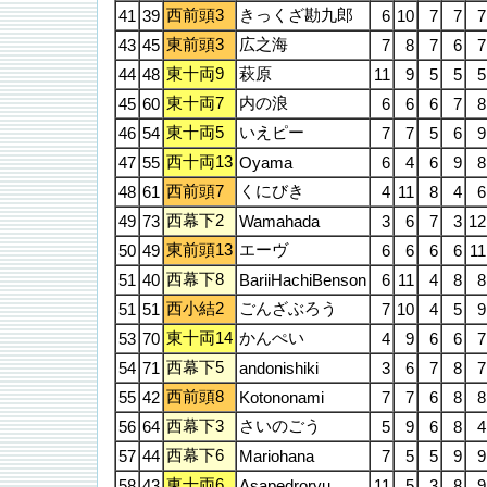
西前頭3
きっくざ勘九郎
41
39
6
10
7
7
7
東前頭3
広之海
43
45
7
8
7
6
7
東十両9
萩原
44
48
11
9
5
5
5
東十両7
内の浪
45
60
6
6
6
7
8
東十両5
いえピー
46
54
7
7
5
6
9
西十両13
47
55
Oyama
6
4
6
9
8
西前頭7
くにびき
48
61
4
11
8
4
6
西幕下2
49
73
Wamahada
3
6
7
3
12
東前頭13
エーヴ
50
49
6
6
6
6
11
西幕下8
51
40
BariiHachiBenson
6
11
4
8
8
西小結2
ごんざぶろう
51
51
7
10
4
5
9
東十両14
かんぺい
53
70
4
9
6
6
7
西幕下5
54
71
andonishiki
3
6
7
8
7
西前頭8
55
42
Kotononami
7
7
6
8
8
西幕下3
さいのごう
56
64
5
9
6
8
4
西幕下6
57
44
Mariohana
7
5
5
9
9
東十両6
58
43
Asapedroryu
11
5
3
8
9