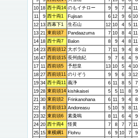
西十両14
のもイチロー
10
18
9
9
7
4
11
西十両1
11
9
Fujisan
6
12
9
6
10
西幕下1
生石山
12
13
12
10
4
5
11
東前頭7
13
21
Pandaazuma
7
10
8
4
11
西十両7
14
18
Balon
8
9
4
8
11
西前頭12
大ボラ山
14
23
7
11
9
4
8
西前頭15
長州由紀
16
47
9
7
6
4
9
西前頭5
予想皇
17
11
13
10
5
4
10
西前頭11
のりぞう
18
27
9
9
6
3
12
西十両11
義浄
19
34
6
11
8
5
7
東前頭14
19
28
kishikaisei
5
5
11
8
9
東前頭2
21
30
Frinkanohana
6
11
9
4
8
西前頭13
22
8
Andoreasu
5
10
9
8
11
東前頭6
素戔嗚
23
32
8
11
6
4
9
西十両4
怪黄
24
20
7
8
7
7
11
東横綱1
25
15
Flohru
6
9
10
7
9