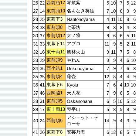
西前頭17
琴筑紫
26
22
5
10
7
5
12
東前頭10
名もなき英雄
27
14
7
10
6
9
9
東幕下3
28
25
Nantonoyama
4
11
10
8
6
東前頭8
七茶坊
28
38
9
8
8
4
8
東前頭12
大ノ将
30
37
9
6
6
5
11
東幕下11
アブロ
31
33
11
9
5
2
11
東十両11
風林火山
32
16
9
11
7
5
8
東前頭9
やねん
33
29
9
9
4
6
10
西小結1
34
36
Unkonoyama
7
9
7
6
8
東前頭4
藤壺
35
35
12
8
4
4
9
東幕下6
36
41
Kyoju
7
6
4
10
10
西関脇1
天人花
37
46
7
9
6
5
8
東前頭5
38
31
Oskanohana
6
5
10
5
12
東十両13
琴平山
39
17
5
8
9
9
9
アシェット・デ
西前頭6
40
24
14
9
4
3
9
ローサ
東幕下8
安芸乃海
41
26
6
13
8
5
7