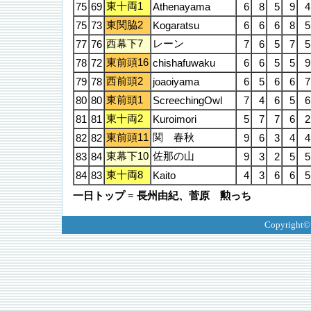
東十両1
75
69
Athenayama
6
8
5
9
4
東関脇2
75
73
Kogaratsu
6
6
6
8
5
西幕下7
レーン
77
76
7
6
5
7
5
東前頭16
78
72
chishafuwaku
6
6
5
5
9
西前頭2
79
78
joaoiyama
6
5
6
6
7
東前頭1
80
80
ScreechingOwl
7
4
6
5
6
東十両2
81
81
Kuroimori
5
7
7
6
2
東前頭11
関 春秋
82
82
9
6
3
4
4
東幕下10
佐那の山
83
84
9
3
2
5
5
東十両8
84
83
Kaito
4
3
6
6
5
一日トップ = 長州由紀、菅原 勲っち
Copyright©