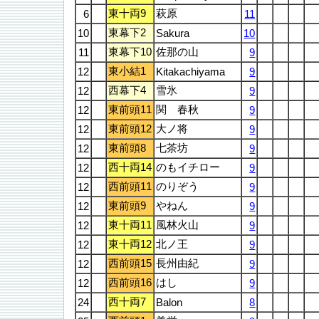
東十両9
萩原
6
11
東幕下2
10
Sakura
10
東幕下10
佐那の山
11
9
東小結1
12
Kitakachiyama
9
西幕下4
雪氷
12
9
東前頭11
関 春秋
12
9
東前頭12
大ノ将
12
9
東前頭8
七茶坊
12
9
西十両14
のもイチロー
12
9
西前頭11
のりぞう
12
9
東前頭9
やねん
12
9
東十両11
風林火山
12
9
東十両12
北ノ王
12
9
西前頭15
長州由紀
12
9
西前頭16
はし
12
9
西十両7
24
Balon
8