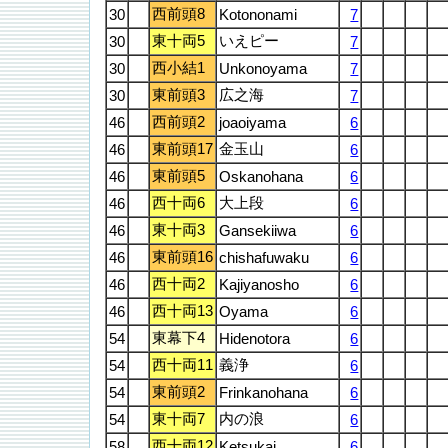
西前頭8
30
Kotononami
7
東十両5
いえピー
30
7
西小結1
30
Unkonoyama
7
東前頭3
広之海
30
7
西前頭2
46
joaoiyama
6
東前頭17
金玉山
46
6
東前頭5
46
Oskanohana
6
西十両6
大上段
46
6
東十両3
46
Gansekiiwa
6
東前頭16
46
chishafuwaku
6
西十両2
46
Kajiyanosho
6
西十両13
46
Oyama
6
東幕下4
54
Hidenotora
6
西十両11
義浄
54
6
東前頭2
54
Frinkanohana
6
東十両7
内の浪
54
6
西十両12
58
Ketsukai
6