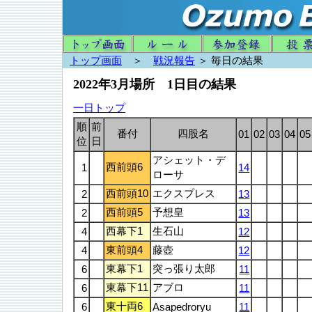
トップ画面
＞
戦況報告
＞ 毎日の結果
2022年3月場所 1日目の結果
一日トップ
順
前
番付
四股名
01
02
03
04
05
位
日
アシェット・デ
西前頭6
1
14
ローサ
西前頭10
エクスプレス
2
13
西前頭5
予想皇
2
13
西幕下1
生石山
4
12
東前頭4
藤壺
4
12
東幕下1
突っ張り太郎
6
11
東幕下11
アブロ
6
11
東十両6
6
Asapedroryu
11