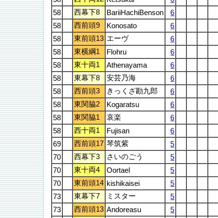
西幕下8
58
BariiHachiBenson
6
西前頭9
58
Konosato
6
東前頭13
エーヴ
58
6
東横綱1
58
Flohru
6
東十両1
58
Athenayama
6
東幕下8
安芸乃海
58
6
西前頭3
きっくざ勘九郎
58
6
東関脇2
58
Kogaratsu
6
東関脇1
哀楽
58
6
西十両1
58
Fujisan
6
西前頭17
琴筑紫
69
5
西幕下3
さいのごう
70
5
東十両4
70
Oortael
5
東前頭14
70
kishikaisei
5
東幕下7
ミスター
73
5
西前頭13
73
Andoreasu
5