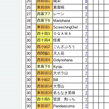
西前頭1
義栄
25
8
東前頭6
素戔嗚
25
8
西幕下7
レーン
27
7
西幕下6
28
Mariohana
7
東前頭1
28
ScreechingOwl
7
西十両3
ＯＧＡＷＡ
30
7
西十両4
怪黄
30
7
西小結2
ごんざぶろう
30
7
西関脇1
天人花
30
7
西前頭4
30
Golynohana
7
東幕下6
30
Kyoju
7
西前頭12
大ボラ山
30
7
東小結2
30
Bill
7
西前頭14
大雪山
30
7
東前頭10
名もなき英雄
30
7
西十両5
菅原 勲っち
30
7
東前頭7
30
Pandaazuma
7