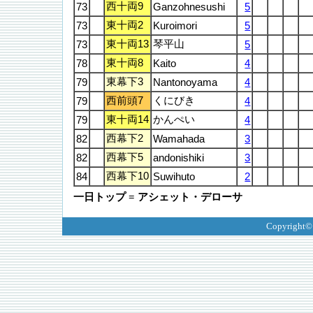
西十両9
73
Ganzohnesushi
5
東十両2
73
Kuroimori
5
東十両13
琴平山
73
5
東十両8
78
Kaito
4
東幕下3
79
Nantonoyama
4
西前頭7
くにびき
79
4
東十両14
かんぺい
79
4
西幕下2
82
Wamahada
3
西幕下5
82
andonishiki
3
西幕下10
84
Suwihuto
2
一日トップ = アシェット・デローサ
Copyright©