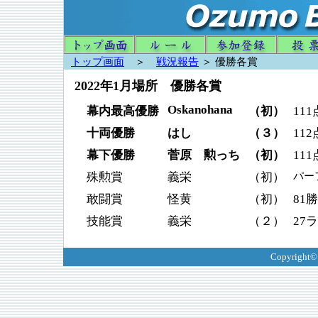
トップ画面
＞
戦況報告
＞ 優勝各賞
2022年1月場所 優勝各賞
Oskanohana
幕内最高優勝
（初）
111
十両優勝
はし
（３）
112
幕下優勝
菅原 勲っち
（初）
111
パーフ
殊勲賞
義栄
（初）
敢闘賞
怪黄
（初）
81勝
技能賞
義栄
（２）
27
Copyright©