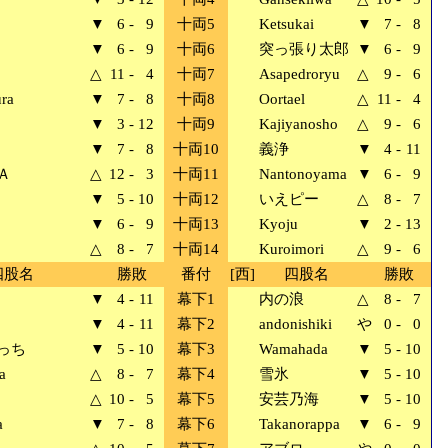
▼
6
-
9
十両5
Ketsukai
▼
7
-
8
▼
6
-
9
十両6
突っ張り太郎
▼
6
-
9
△
11
-
4
十両7
Asapedroryu
△
9
-
6
ra
▼
7
-
8
十両8
Oortael
△
11
-
4
▼
3
-
12
十両9
Kajiyanosho
△
9
-
6
▼
7
-
8
十両10
義浄
▼
4
-
11
Ａ
△
12
-
3
十両11
Nantonoyama
▼
6
-
9
▼
5
-
10
十両12
いえピー
△
8
-
7
▼
6
-
9
十両13
Kyoju
▼
2
-
13
△
8
-
7
十両14
Kuroimori
△
9
-
6
四股名
勝敗
番付
[西]
四股名
勝敗
▼
4
-
11
幕下1
内の浪
△
8
-
7
▼
4
-
11
幕下2
andonishiki
や
0
-
0
っち
▼
5
-
10
幕下3
Wamahada
▼
5
-
10
a
△
8
-
7
幕下4
雪氷
▼
5
-
10
△
10
-
5
幕下5
安芸乃海
▼
5
-
10
a
▼
7
-
8
幕下6
Takanorappa
▼
6
-
9