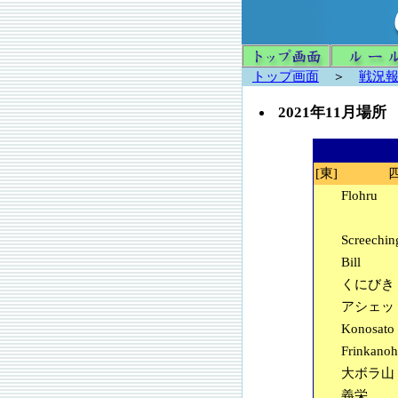
トップ画面
＞
戦況
2021年11月場
[東]
Flohru
Screechi
Bill
くにびき
アシェッ
Konosato
Frinkano
大ボラ山
義栄