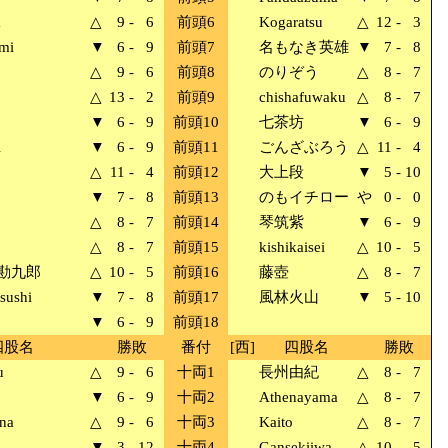
a
△
9
-
6
前頭6
Kogaratsu
△
12
-
3
mi
▼
6
-
9
前頭7
名もなき英雄
▼
7
-
8
△
9
-
6
前頭8
のりぞう
△
8
-
7
△
13
-
2
前頭9
chishafuwaku
△
8
-
7
▼
6
-
9
前頭10
七茶坊
▼
6
-
9
i
▼
6
-
9
前頭11
ごんざぶろう
△
11
-
4
△
11
-
4
前頭12
大上段
▼
5
-
10
▼
7
-
8
前頭13
のもイチロー
や
0
-
0
△
8
-
7
前頭14
琴筑紫
▼
6
-
9
△
8
-
7
前頭15
kishikaisei
△
10
-
5
勘九郎
△
10
-
5
前頭16
藤壺
△
8
-
7
sushi
▼
7
-
8
前頭17
風林火山
▼
5
-
10
▼
6
-
9
前頭18
四股名
勝敗
番付
[西]
四股名
勝敗
u
△
9
-
6
十両1
長州由紀
△
8
-
7
▼
6
-
9
十両2
Athenayama
△
8
-
7
na
△
9
-
6
十両3
Kaito
△
8
-
7
▼
3
-
12
十両4
Gansekiiwa
△
10
-
5