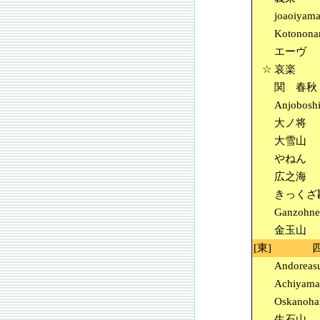
joaoiyam
Kotonona
エーヴ
☆
哀楽
関 春秋
Anjobosh
大ノ将
大雪山
やねん
広之海
きっくざ
Ganzohne
金玉山
[東]
Andoreas
Achiyama
Oskanoha
生石山