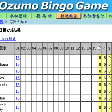
告
＞ 毎日の結果
1日目の結果
う入れ替え
股名
01
02
03
04
05
06
07
08
09
10
11
12
13
14
15
18
9
8
0
hana
15
8
6
0
l
15
8
6
0
to
15
8
6
0
nosho
15
8
6
0
15
8
6
0
tsu
15
8
6
0
ット・
15
8
6
0
サ