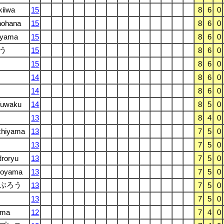
iiwa
15
8
6
0
nohana
15
8
6
0
ayama
15
8
6
0
う
15
8
6
0
15
8
6
0
14
8
6
0
14
8
6
0
fuwaku
14
8
5
0
13
8
4
0
chiyama
13
7
5
0
13
7
5
0
roryu
13
7
5
0
noyama
13
7
5
0
ぶろう
13
7
5
0
13
7
5
0
ama
12
7
4
0