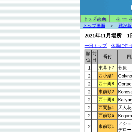
トップ画面
＞
戦況報
2021年11月場所 
一日トップ
｜
休場に伴
順
前
番付
四
位
日
東幕下7
萩原
1
西小結1
2
Golyno
西十両8
2
Oortae
東前頭2
2
Konosa
西十両9
2
Kajiya
西関脇1
天人花
2
西前頭6
2
Kogara
アシェ
東前頭1
2
デロー