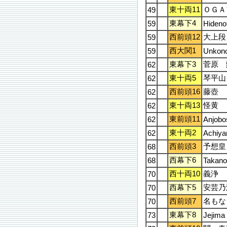
東十両11
ＯＧＡ
49
東幕下4
59
Hideno
西前頭12
大上段
59
西大関1
59
Unkon
東幕下3
菅原 
62
東十両5
琴平山
62
西前頭16
藤壺
62
東十両13
怪黄
62
東前頭11
62
Anjobo
東十両2
62
Achiy
西前頭3
予想皇
68
西幕下6
68
Takano
西十両10
義浄
70
西幕下5
安芸乃
70
西前頭7
名もな
70
東幕下8
73
Jejima