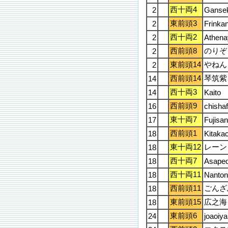
西十両4
2
Gansek
東前頭3
2
Frinka
西十両2
2
Athen
西前頭8
のりぞ
2
東前頭14
やねん
2
西前頭14
琴筑紫
14
西十両3
14
Kaito
西前頭9
16
chisha
東十両7
17
Fujisan
西前頭1
18
Kitaka
東十両12
レーン
18
西十両7
18
Asaped
西十両11
18
Nanto
西前頭11
ごんざ
18
東前頭15
広之海
18
東前頭6
24
joaoiy