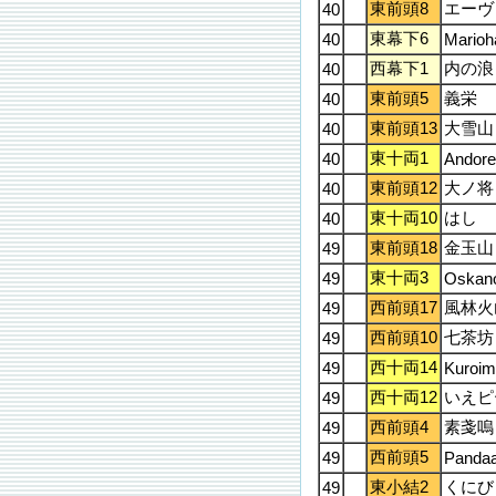
東前頭8
エーヴ
40
東幕下6
40
Marioh
西幕下1
内の浪
40
東前頭5
義栄
40
東前頭13
大雪山
40
東十両1
40
Andore
東前頭12
大ノ将
40
東十両10
はし
40
東前頭18
金玉山
49
東十両3
49
Oskan
西前頭17
風林火
49
西前頭10
七茶坊
49
西十両14
49
Kuroim
西十両12
いえピ
49
西前頭4
素戔嗚
49
西前頭5
49
Panda
東小結2
くにび
49