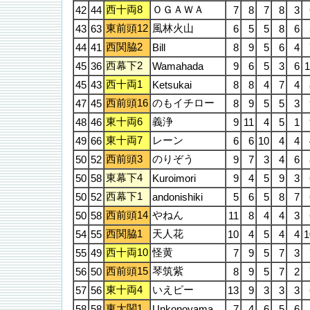
西十両8
ＯＧＡＷＡ
42
44
7
8
7
8
3
東前頭12
風林火山
43
63
6
5
5
8
6
西関脇2
44
41
Bill
8
9
5
6
4
西幕下2
45
36
Wamahada
9
6
5
3
6
1
西十両1
45
43
Ketsukai
8
8
4
7
4
西前頭16
のもイチロー
47
45
8
9
5
5
3
東十両6
義浄
48
46
9
11
4
5
1
東十両7
レーン
49
66
6
6
10
4
4
西前頭3
のりぞう
50
52
9
7
3
4
6
東幕下4
50
58
Kuroimori
9
4
5
9
3
西幕下1
50
52
andonishiki
5
6
5
8
7
西前頭14
やねん
50
58
11
8
4
4
3
西関脇1
天人花
54
55
10
4
5
4
4
1
西十両10
怪黄
55
49
7
9
5
7
3
西前頭15
琴筑紫
56
50
8
9
5
7
2
東十両4
いえピー
57
56
13
9
3
3
3
東大関1
58
58
Unkonoyama
7
4
6
5
6