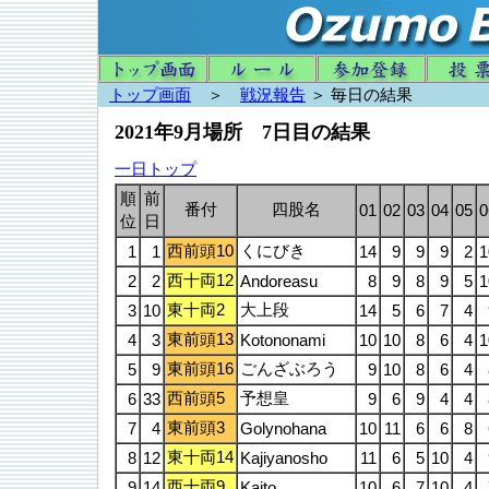
トップ画面
＞
戦況報告
＞ 毎日の結果
2021年9月場所 7日目の結果
一日トップ
順
前
番付
四股名
01
02
03
04
05
0
位
日
西前頭10
くにびき
1
1
14
9
9
9
2
1
西十両12
2
2
Andoreasu
8
9
8
9
5
1
東十両2
大上段
3
10
14
5
6
7
4
東前頭13
4
3
Kotononami
10
10
8
6
4
1
東前頭16
ごんざぶろう
5
9
9
10
8
6
4
西前頭5
予想皇
6
33
9
6
9
4
4
東前頭3
7
4
Golynohana
10
11
6
6
8
東十両14
8
12
Kajiyanosho
11
6
5
10
4
西十両9
9
14
Kaito
10
6
7
10
4