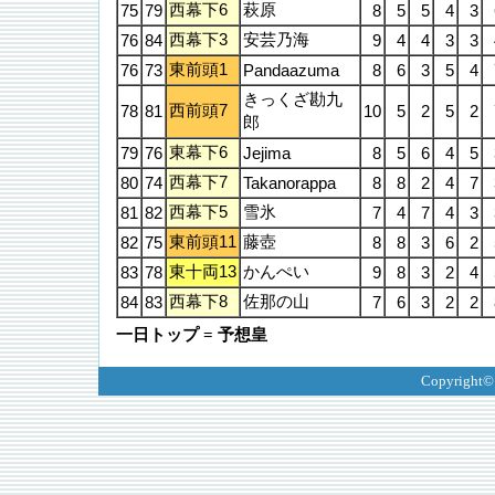
西幕下6
萩原
75
79
8
5
5
4
3
西幕下3
安芸乃海
76
84
9
4
4
3
3
東前頭1
76
73
Pandaazuma
8
6
3
5
4
きっくざ勘九
西前頭7
78
81
10
5
2
5
2
郎
東幕下6
79
76
Jejima
8
5
6
4
5
西幕下7
80
74
Takanorappa
8
8
2
4
7
西幕下5
雪氷
81
82
7
4
7
4
3
東前頭11
藤壺
82
75
8
8
3
6
2
東十両13
かんぺい
83
78
9
8
3
2
4
西幕下8
佐那の山
84
83
7
6
3
2
2
一日トップ = 予想皇
Copyright©