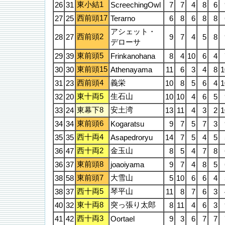
東小結1
26
31
ScreechingOwl
7
7
4
8
6
西前頭17
27
25
Terarno
6
8
6
8
8
アシェット・
西前頭2
28
27
9
7
4
5
8
デローサ
東前頭5
29
39
Frinkanohana
8
4
10
6
4
東前頭15
30
30
Athenayama
11
6
3
4
8
1
西前頭4
義栄
31
23
10
8
5
6
4
1
東十両5
生石山
32
20
10
10
4
6
5
東幕下8
安土湾
33
24
13
11
4
3
2
1
東前頭6
34
34
Kogaratsu
9
7
5
7
3
西十両4
35
35
Asapedroryu
14
7
5
4
5
西十両2
金玉山
36
47
8
5
4
7
8
東前頭8
36
37
joaoiyama
9
7
4
8
5
東前頭7
大雪山
38
58
5
10
6
6
4
西十両5
琴平山
38
37
11
8
7
6
3
東十両8
突っ張り太郎
40
32
8
11
4
6
3
西十両3
41
42
Oortael
9
3
6
7
7