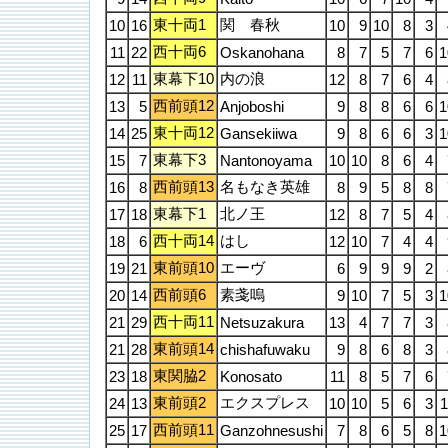
東十両1
関 春秋
10
16
10
9
10
8
3
西十両6
11
22
Oskanohana
8
7
5
7
6
1
東幕下10
内の浪
12
11
12
8
7
6
4
西前頭12
13
5
Anjoboshi
9
8
8
6
6
1
東十両12
14
25
Gansekiiwa
9
8
6
6
3
1
東幕下3
15
7
Nantonoyama
10
10
8
6
4
西前頭13
名もなき英雄
16
8
8
9
5
8
8
東幕下1
北ノ王
17
18
12
8
7
5
4
西十両14
はし
18
6
12
10
7
4
4
東前頭10
エーヴ
19
21
6
9
9
9
2
西前頭6
素戔嗚
20
14
9
10
7
5
3
1
西十両11
21
29
Netsuzakura
13
4
7
7
3
東前頭14
21
28
chishafuwaku
9
8
6
8
3
東関脇2
23
18
Konosato
11
8
5
7
6
東前頭2
エクスプレス
24
13
10
10
5
6
3
1
西前頭11
25
17
Ganzohnesushi
7
8
6
5
8
1