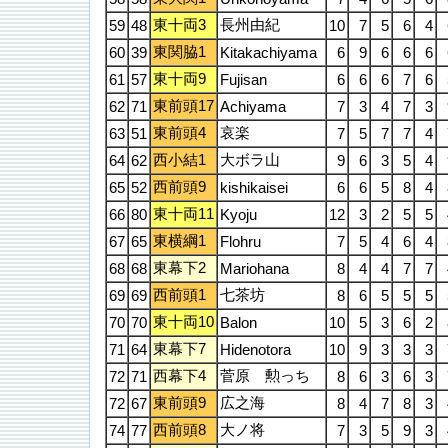
東十両3
長州由紀
59
48
10
7
5
6
4
東関脇1
60
39
Kitakachiyama
6
9
6
6
6
東十両9
61
57
Fujisan
6
6
6
7
6
東前頭17
62
71
Achiyama
7
3
4
7
3
東前頭4
哀楽
63
51
7
5
7
7
4
西小結1
大ボラ山
64
62
9
6
3
5
4
西前頭9
65
52
kishikaisei
6
6
5
8
4
東十両11
66
80
Kyoju
12
3
2
5
5
東横綱1
67
65
Flohru
7
5
4
6
4
東幕下2
68
68
Mariohana
8
4
4
7
7
西前頭1
七茶坊
69
69
8
6
5
5
5
東十両10
70
70
Balon
10
5
3
6
2
東幕下7
71
64
Hidenotora
10
9
3
3
3
西幕下4
菅原 勲っち
72
71
8
6
3
6
3
東前頭9
広之海
72
67
8
4
7
8
3
西前頭8
大ノ将
74
77
7
3
5
9
3