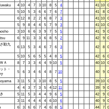
fuwaku
4
10
4
7
3
10
8
5
4
41
10
5
10
5
3
6
6
7
6
7
41
8
6
12
8
2
2
6
8
7
3
41
10
5
9
8
4
4
5
7
9
3
41
10
nosho
3
10
6
6
3
9
7
5
5
41
9
tsu
6
9
11
3
3
6
8
5
2
42
9
ざ勘九
6
13
5
3
4
6
7
6
3
42
8
5
10
5
6
5
5
4
8
5
42
6
ＷＡ
8
7
3
3
4
4
9
10
5
40
10
ット・
5
6
3
4
6
4
8
7
10
40
9
サ
noyama
3
11
5
3
3
10
8
5
5
39
10
4
4
3
7
3
5
4
12
11
39
9
き
5
11
5
3
4
4
9
6
5
42
9
3
11
4
4
4
4
6
10
6
40
9
o
6
3
6
6
7
4
6
8
5
44
7