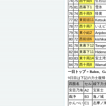
西十両5
生石山
74
75
西幕下1
雪氷
75
81
西十両9
怪黄
76
74
東前頭11
77
82
Ketsuk
西十両7
いえピ
78
77
東小結2
79
76
Anjobo
西前頭6
80
72
kishika
東幕下12
81
78
Torage
東幕下11
82
84
Hideno
東十両14
安土湾
83
83
西十両8
84
79
Wamah
一日トップ = Balon、Ga
9日目は下記の力士復
四股名
セル
繰下力
安芸乃海
宝富士
A2
義浄
逸ノ城
B3
かんぺい
志摩ノ
C1