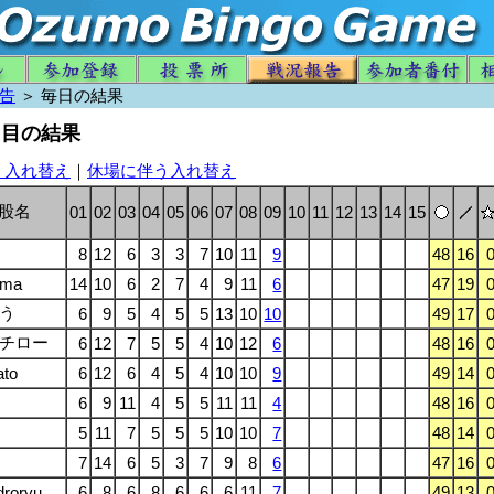
告
＞ 毎日の結果
日目の結果
う入れ替え
｜
休場に伴う入れ替え
股名
01
02
03
04
05
06
07
08
09
10
11
12
13
14
15
8
12
6
3
3
7
10
11
9
48
16
ama
14
10
6
2
7
4
9
11
6
47
19
う
6
9
5
4
5
5
13
10
10
49
17
チロー
6
12
7
5
5
4
10
12
6
48
16
ato
6
12
6
4
5
4
10
10
9
49
14
6
9
11
4
5
5
11
11
4
48
16
5
11
7
5
5
5
10
10
7
48
14
7
14
6
5
3
7
9
8
6
47
16
roryu
6
8
6
8
6
6
6
11
7
49
13