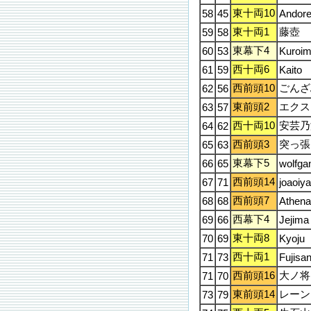
東十両10
58
45
Andor
東十両1
藤壺
59
58
東幕下4
60
53
Kuroim
西十両6
61
59
Kaito
西前頭10
ごんざ
62
56
東前頭2
エクス
63
57
西十両10
安芸乃
64
62
西前頭3
突っ張
65
63
東幕下5
66
65
wolfga
西前頭14
67
71
joaoiy
西前頭7
68
68
Athen
西幕下4
69
66
Jejima
東十両8
70
69
Kyoju
西十両1
71
73
Fujisa
西前頭16
大ノ将
71
70
東前頭14
レーン
73
79