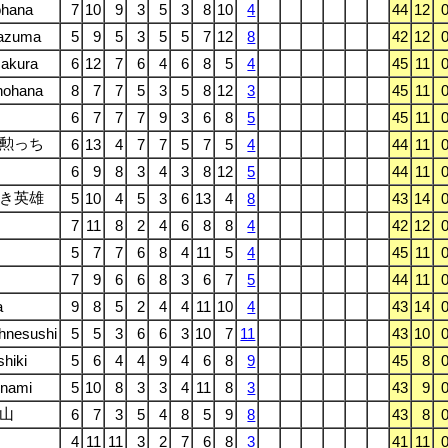
ohana
7
10
9
3
5
3
8
10
4
44
12
azuma
5
9
5
3
5
5
7
12
8
42
12
akura
6
12
7
6
4
6
8
5
4
45
11
nohana
8
7
7
5
3
5
8
12
3
45
11
6
7
7
7
9
3
6
8
5
45
11
勲っち
6
13
4
7
7
5
7
5
4
44
11
6
9
8
3
4
3
8
12
5
44
11
き英雄
5
10
4
5
3
6
13
4
8
43
14
7
11
8
2
4
6
8
8
4
42
12
5
7
7
6
8
4
11
5
4
45
11
7
9
6
6
8
3
6
7
5
44
11
a
9
8
5
2
4
4
11
10
4
43
14
hnesushi
5
5
3
6
6
3
10
7
11
43
10
shiki
5
6
4
4
9
4
6
8
9
45
8
onami
5
10
8
3
3
4
11
8
3
43
9
山
6
7
3
5
4
8
5
9
8
43
8
4
11
11
3
2
7
6
8
3
41
11