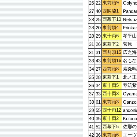
東前頭9
26
22
Golyn
西関脇1
27
40
Panda
西幕下10
28
25
Netsuz
東前頭4
28
20
Frinka
東十両6
琴平山
28
29
東幕下2
菅原 
31
26
西前頭15
広之海
31
31
東前頭16
名もな
33
43
西前頭8
素戔嗚
34
27
東幕下1
北ノ王
35
28
東十両5
琴筑紫
36
34
西十両3
37
33
Oyam
東前頭3
38
61
Ganzo
西十両12
39
55
andoni
東十両2
40
35
Koton
西幕下5
佐那の
41
52
東前頭6
エーヴ
42
36