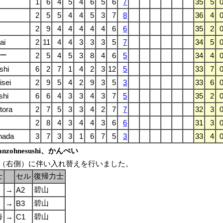
1
6
4
5
4
6
5
6
7
35
5
2
5
5
4
4
5
3
7
8
36
4
2
9
4
4
4
4
4
6
6
35
2
ai
2
11
4
4
3
3
3
5
7
34
5
ー
2
5
4
5
3
8
4
6
5
34
4
shi
6
2
7
1
4
2
3
12
5
33
7
isei
2
9
5
4
2
9
3
5
3
33
6
shi
6
6
4
3
3
4
3
7
5
35
2
tora
2
7
5
3
3
4
2
7
7
32
3
2
8
4
3
4
4
3
6
6
31
3
ada
3
7
3
3
1
6
7
5
3
33
4
nzohnesushi、かんぺい
帰（右側）に伴い入れ替えを行いました。
士
セル
復帰力士
碧山
→
A2
碧山
→
B3
海
碧山
→
C1