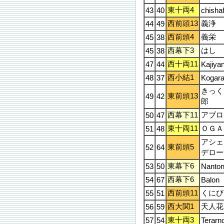
東十両4
43
40
chisha
西前頭13
義浄
44
49
西前頭4
義栄
45
38
西幕下3
はし
45
38
西十両11
47
44
Kajiya
西小結1
48
37
Kogara
きっく
東前頭13
49
42
郎
西幕下11
アブロ
50
47
東十両11
ＯＧＡ
51
48
アシェ
東前頭5
52
64
デロー
東幕下6
53
50
Nanto
西幕下6
54
67
Balon
西前頭11
くにび
55
51
西大関1
天人花
56
59
東十両3
57
54
Terarn