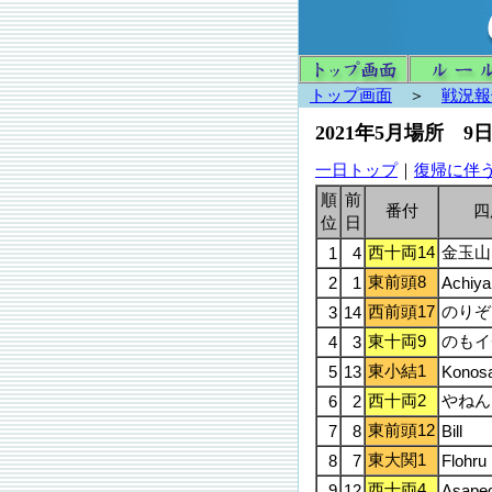
トップ画面
＞
戦況報
2021年5月場所 9
一日トップ
｜
復帰に伴
順
前
番付
四
位
日
西十両14
金玉山
1
4
東前頭8
2
1
Achiy
西前頭17
のりぞ
3
14
東十両9
のもイ
4
3
東小結1
5
13
Konos
西十両2
やねん
6
2
東前頭12
7
8
Bill
東大関1
8
7
Flohru
西十両4
9
12
Asaped