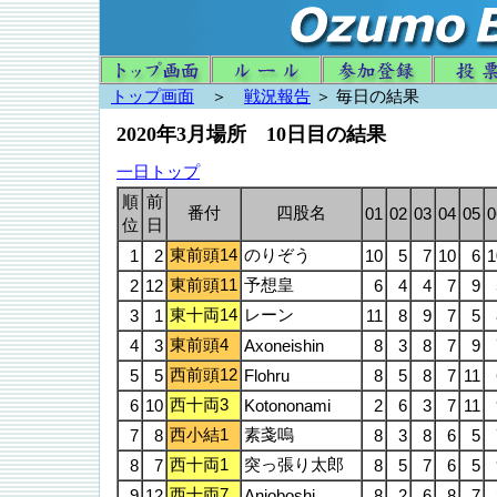
トップ画面
＞
戦況報告
＞ 毎日の結果
2020年3月場所 10日目の結果
一日トップ
順
前
番付
四股名
01
02
03
04
05
0
位
日
東前頭14
のりぞう
1
2
10
5
7
10
6
1
東前頭11
予想皇
2
12
6
4
4
7
9
東十両14
レーン
3
1
11
8
9
7
5
東前頭4
4
3
Axoneishin
8
3
8
7
9
西前頭12
5
5
Flohru
8
5
8
7
11
西十両3
6
10
Kotononami
2
6
3
7
11
西小結1
素戔嗚
7
8
8
3
8
6
5
西十両1
突っ張り太郎
8
7
8
5
7
6
5
西十両7
9
12
Anjoboshi
8
2
6
8
7