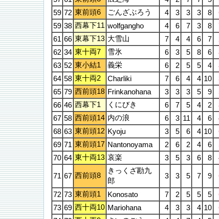
東前頭6
ごんざぶろう
59
72
4
3
3
3
8
西幕下11
59
38
wolfgangho
4
6
7
3
8
東幕下13
大雪山
61
66
7
4
4
6
7
東十両7
雪氷
62
34
6
3
5
8
6
東小結1
義栄
63
52
6
2
5
5
4
東十両2
64
58
Charliki
7
6
4
4
10
西前頭18
65
79
Frinkanohana
3
3
3
5
9
西幕下1
くにびき
66
46
6
7
5
4
2
西前頭14
内の浪
67
58
6
3
11
4
6
東前頭12
68
63
Kyoju
3
5
6
4
10
東前頭17
69
71
Nantonoyama
2
6
2
4
6
東十両13
哀楽
70
64
3
5
3
6
8
きっくざ勘九
西前頭8
71
67
3
3
5
7
9
郎
東前頭1
72
73
Konosato
7
2
5
5
5
西十両10
73
69
Mariohana
4
3
3
4
10