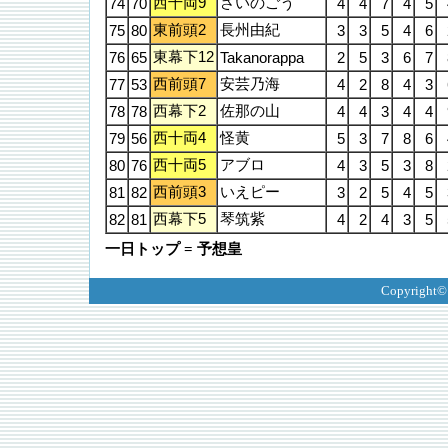
西十両9
さいのごう
74
70
4
4
7
4
5
東前頭2
長州由紀
75
80
3
3
5
4
6
東幕下12
76
65
Takanorappa
2
5
3
6
7
西前頭7
安芸乃海
77
53
4
2
8
4
3
西幕下2
佐那の山
78
78
4
4
3
4
4
西十両4
怪黄
79
56
5
3
7
8
6
西十両5
アブロ
80
76
4
3
5
3
8
西前頭3
いえピー
81
82
3
2
5
4
5
西幕下5
琴筑紫
82
81
4
2
4
3
5
一日トップ = 予想皇
Copyright©