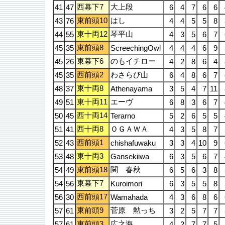
西幕下7
大上段
41
47
6
4
7
6
6
東前頭10
はし
43
76
4
4
5
5
8
東十両12
琴平山
44
55
4
3
5
6
7
東前頭8
45
35
ScreechingOwl
4
4
4
6
9
東幕下6
のもイチロー
45
26
4
2
8
6
4
西前頭2
わさらび山
45
35
6
4
8
6
7
東十両8
48
37
Athenayama
3
5
4
7
11
東十両11
エーヴ
49
51
6
8
3
6
7
西十両14
50
45
Terarno
5
2
6
5
5
西十両8
ＯＧＡＷＡ
51
41
4
3
5
8
7
西前頭1
52
43
chishafuwaku
3
3
4
10
9
東十両3
53
48
Gansekiiwa
6
3
5
6
7
東前頭18
関 春秋
54
49
6
5
6
3
8
東幕下7
54
56
Kuroimori
6
3
5
5
8
西前頭17
56
30
Wamahada
4
3
6
8
6
東前頭9
菅原 勲っち
57
61
3
2
5
7
7
東前頭3
広之海
57
61
4
2
7
7
5