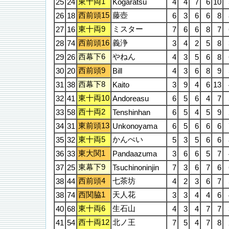
東十両1
25
24
Kogaratsu
4
4
7
6
10
西前頭15
藤壺
26
18
6
3
6
6
8
東十両9
ミスター
27
16
7
6
6
8
7
西前頭16
義浄
28
74
3
4
2
5
8
西幕下6
やねん
29
26
4
3
5
6
8
西前頭9
30
20
Bill
4
3
6
8
9
西幕下8
31
38
Kaito
3
9
4
6
13
東十両10
32
41
Andoreasu
6
5
6
4
7
西十両2
33
58
Tenshinhan
6
5
4
5
9
東前頭13
34
31
Unkonoyama
6
5
6
6
6
東十両5
かんぺい
35
32
5
3
5
6
6
東大関1
36
33
Pandaazuma
3
6
6
5
7
東幕下9
37
25
Tsuchinoninjin
7
3
6
7
6
西前頭4
七茶坊
38
44
4
2
3
6
7
西関脇1
天人花
38
74
3
3
4
4
6
東十両6
生石山
40
68
4
3
4
7
7
西十両12
北ノ王
41
54
7
5
4
7
8