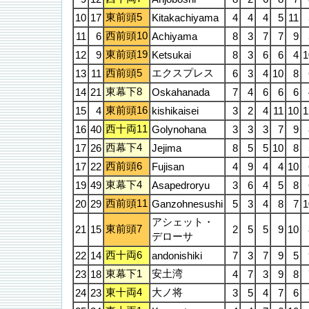
東前頭5
10
17
Kitakachiyama
4
4
4
5
11
西前頭10
11
6
Achiyama
8
3
7
7
9
東前頭19
12
9
Ketsukai
8
3
6
6
4
1
西前頭5
エクスプレス
13
11
6
3
4
10
8
東幕下8
14
21
Oskahanada
7
4
6
6
6
東前頭16
15
4
kishikaisei
3
2
4
11
10
1
西十両11
16
40
Golynohana
3
3
3
7
9
西幕下4
17
26
Jejima
8
5
5
10
8
西前頭6
17
22
Fujisan
4
9
4
4
10
東幕下4
19
49
Asapedroryu
3
6
4
5
8
西前頭11
20
29
Ganzohnesushi
5
3
4
8
7
1
アシェット・
東前頭7
21
15
2
5
5
9
10
デローサ
西十両6
22
14
andonishiki
7
3
7
9
5
東幕下1
安土湾
23
18
4
7
3
9
8
東十両4
大ノ将
24
23
3
5
4
7
6