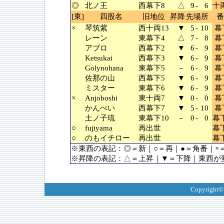
◎
北ノ王
西幕下8
△
9
-
6
十両
[東]
四股名
旧地位
昇降
先場所
番
×
琴筑紫
西十両13
▼
5
-
10
幕
レーン
東幕下4
△
7
-
8
幕
アブロ
西幕下2
▼
6
-
9
幕
Ketsukai
西幕下3
▼
6
-
9
幕
Golynohana
東幕下5
－
6
-
9
幕
佐那の山
西幕下5
▼
6
-
9
幕
ミスター
東幕下6
▼
6
-
9
幕
×
Anjoboshi
東十両7
▼
0
-
0
幕
かんぺい
西幕下7
▼
5
-
10
幕
土ノ子琉
東幕下10
－
0
-
0
幕下
○
fujiyama
再出世
幕下
○
のもイチロー
再出世
幕下
※東西の表記：◎＝新｜○＝再｜●＝角番｜×
※昇降の表記：△＝上昇｜▼＝下降｜東西が
Copyright©