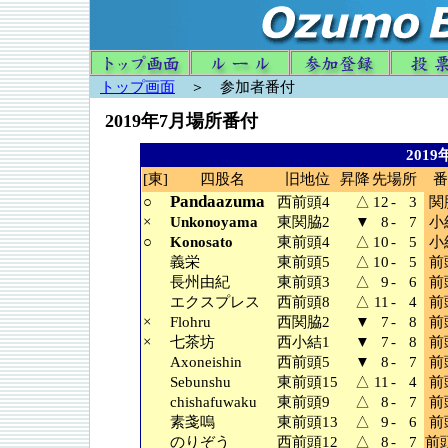
トップ画面
＞ 参加者番付
2019年7月場所番付
201
[東]
四股名
旧地位
昇降
先場所
番
Pandaazuma
○
西前頭4
△
12
-
3
関
×
Unkonoyama
東関脇2
▼
8
-
7
小
○
Konosato
東前頭4
△
10
-
5
小
義栄
東前頭5
△
10
-
5
前
長州由紀
東前頭3
△
9
-
6
前
エクスプレス
西前頭8
△
11
-
4
前
×
Flohru
西関脇2
▼
7
-
8
前
×
七茶坊
西小結1
▼
7
-
8
前
Axoneishin
西前頭5
▼
8
-
7
前
Sebunshu
東前頭15
△
11
-
4
前
chishafuwaku
東前頭9
△
8
-
7
前
素戔嗚
東前頭13
△
9
-
6
前
のりぞう
西前頭12
△
8
-
7
前頭