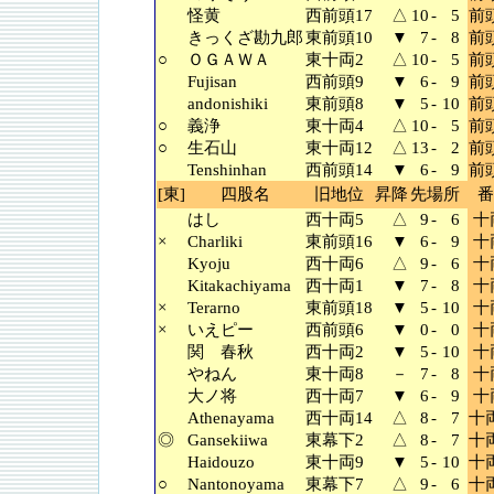
怪黄
西前頭17
△
10
-
5
前頭
きっくざ勘九郎
東前頭10
▼
7
-
8
前頭
○
ＯＧＡＷＡ
東十両2
△
10
-
5
前頭
Fujisan
西前頭9
▼
6
-
9
前頭
andonishiki
東前頭8
▼
5
-
10
前頭
○
義浄
東十両4
△
10
-
5
前頭
○
生石山
東十両12
△
13
-
2
前頭
Tenshinhan
西前頭14
▼
6
-
9
前頭
[東]
四股名
旧地位
昇降
先場所
番
はし
西十両5
△
9
-
6
十
×
Charliki
東前頭16
▼
6
-
9
十
Kyoju
西十両6
△
9
-
6
十
Kitakachiyama
西十両1
▼
7
-
8
十
×
Terarno
東前頭18
▼
5
-
10
十
×
いえピー
西前頭6
▼
0
-
0
十
関 春秋
西十両2
▼
5
-
10
十
やねん
東十両8
－
7
-
8
十
大ノ将
西十両7
▼
6
-
9
十
Athenayama
西十両14
△
8
-
7
十両
◎
Gansekiiwa
東幕下2
△
8
-
7
十両
Haidouzo
東十両9
▼
5
-
10
十両
○
Nantonoyama
東幕下7
△
9
-
6
十両