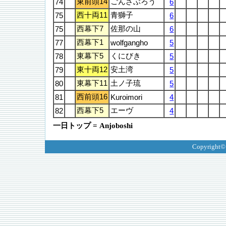
東前頭14
ごんざぶろう
74
6
西十両11
青獅子
75
6
西幕下7
佐那の山
75
6
西幕下1
77
wolfgangho
5
東幕下5
くにびき
78
5
東十両12
安土湾
79
5
東幕下11
土ノ子琉
80
5
西前頭16
81
Kuroimori
4
西幕下5
エーヴ
82
4
一日トップ = Anjoboshi
Copyright©