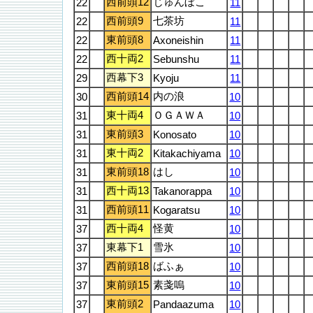
西前頭12
じゅんぼこ
22
11
西前頭9
七茶坊
22
11
東前頭8
22
Axoneishin
11
西十両2
22
Sebunshu
11
西幕下3
29
Kyoju
11
西前頭14
内の浪
30
10
東十両4
ＯＧＡＷＡ
31
10
東前頭3
31
Konosato
10
東十両2
31
Kitakachiyama
10
東前頭18
はし
31
10
西十両13
31
Takanorappa
10
西前頭11
31
Kogaratsu
10
西十両4
怪黄
37
10
東幕下1
雪氷
37
10
西前頭18
ばふぁ
37
10
東前頭15
素戔嗚
37
10
東前頭2
37
Pandaazuma
10