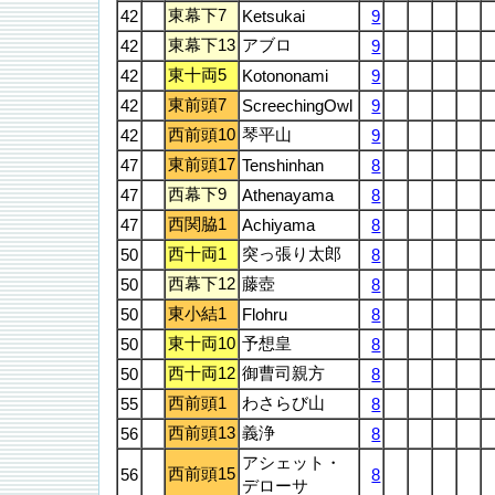
東幕下7
42
Ketsukai
9
東幕下13
アブロ
42
9
東十両5
42
Kotononami
9
東前頭7
42
ScreechingOwl
9
西前頭10
琴平山
42
9
東前頭17
47
Tenshinhan
8
西幕下9
47
Athenayama
8
西関脇1
47
Achiyama
8
西十両1
突っ張り太郎
50
8
西幕下12
藤壺
50
8
東小結1
50
Flohru
8
東十両10
予想皇
50
8
西十両12
御曹司親方
50
8
西前頭1
わさらび山
55
8
西前頭13
義浄
56
8
アシェット・
西前頭15
56
8
デローサ