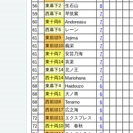
東幕下2
生石山
56
8
西幕下4
琴筑紫
59
7
東十両6
60
Andoreasu
7
西幕下6
レーン
61
7
東前頭9
61
Jejima
7
東前頭10
義栄
61
7
東十両7
安芸乃海
61
7
東十両14
哀楽
61
7
東幕下14
北ノ王
61
7
西十両14
67
Mariohana
7
東幕下4
68
Haidouzo
6
東十両1
大ノ将
68
6
西前頭8
68
Terarno
6
西前頭17
広之海
68
6
東前頭11
エクスプレス
72
6
西十両10
関 春秋
72
6