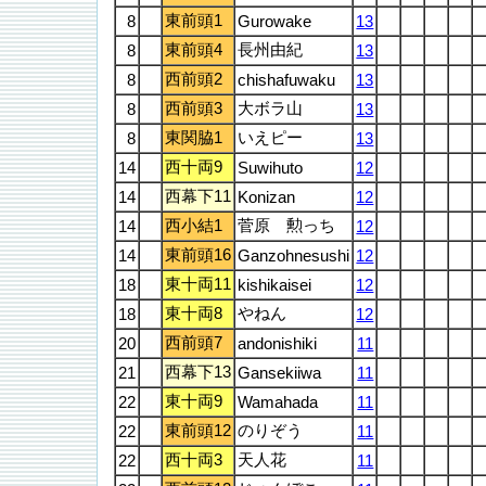
東前頭1
8
Gurowake
13
東前頭4
長州由紀
8
13
西前頭2
8
chishafuwaku
13
西前頭3
大ボラ山
8
13
東関脇1
いえピー
8
13
西十両9
14
Suwihuto
12
西幕下11
14
Konizan
12
西小結1
菅原 勲っち
14
12
東前頭16
14
Ganzohnesushi
12
東十両11
18
kishikaisei
12
東十両8
やねん
18
12
西前頭7
20
andonishiki
11
西幕下13
21
Gansekiiwa
11
東十両9
22
Wamahada
11
東前頭12
のりぞう
22
11
西十両3
天人花
22
11