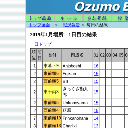
トップ画面
＞
戦況報告
＞ 毎日の結果
2019年1月場所 1日目の結果
一日トップ
順
前
番付
四股名
01
02
03
04
05
0
位
日
東幕下9
1
Anjoboshi
16
東前頭6
2
Fujisan
15
西前頭5
2
Bill
15
きっくざ勘九
東十両3
2
15
郎
東前頭5
2
Unkonoyama
15
西前頭4
萩原
2
15
東前頭19
7
Frinkanohana
14
東前頭13
8
Charliki
13