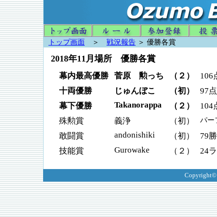
トップ画面
＞
戦況報告
＞ 優勝各賞
2018年11月場所 優勝各賞
幕内最高優勝
菅原 勲っち
（２）
106
十両優勝
じゅんぼこ
（初）
97点
Takanorappa
幕下優勝
（２）
104
パーフ
殊勲賞
義浄
（初）
andonishiki
敢闘賞
（初）
79勝
Gurowake
技能賞
（２）
24
Copyright©