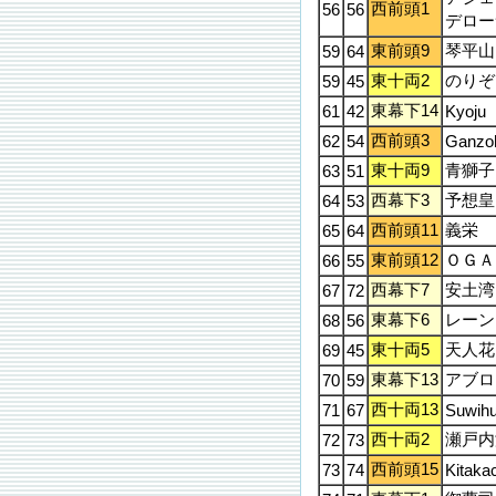
西前頭1
56
56
デロー
東前頭9
琴平山
59
64
東十両2
のりぞ
59
45
東幕下14
61
42
Kyoju
西前頭3
62
54
Ganzo
東十両9
青獅子
63
51
西幕下3
予想皇
64
53
西前頭11
義栄
65
64
東前頭12
ＯＧＡ
66
55
西幕下7
安土湾
67
72
東幕下6
レーン
68
56
東十両5
天人花
69
45
東幕下13
アブロ
70
59
西十両13
71
67
Suwihu
西十両2
瀬戸内
72
73
西前頭15
73
74
Kitaka