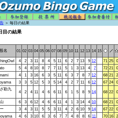
告
＞ 毎日の結果
4日目の結果
股名
01
02
03
04
05
06
07
08
09
10
11
12
13
14
15
hingOwl
4
2
3
11
8
4
5
11
6
2
7
13
9
12
71
25
ato
5
4
8
10
8
7
7
11
5
1
3
13
4
7
72
21
onami
4
1
3
16
6
3
5
11
6
3
7
8
7
12
68
21
oyama
3
3
5
12
5
3
5
14
4
2
7
11
6
12
67
24
ざ勘九
4
2
4
11
4
6
6
11
6
1
5
8
9
14
68
22
山
6
3
6
12
4
6
6
11
4
1
3
14
4
10
68
21
ー
3
4
3
11
5
5
3
11
4
2
6
10
9
14
67
22
noyama
4
6
3
10
6
3
6
7
7
4
8
8
6
11
70
16