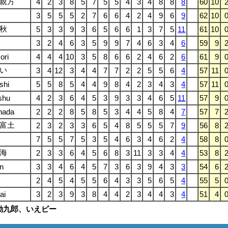
親方
4
2
3
8
5
7
5
5
4
3
4
8
8
8
60
10
3
5
5
5
2
7
6
6
4
2
4
9
6
9
62
10
秋
5
3
3
9
3
6
5
6
6
1
3
7
5
11
61
10
3
2
4
6
3
5
9
9
7
4
6
3
4
6
59
9
ori
4
4
4
10
3
5
8
6
6
2
4
6
2
6
61
9
い
3
4
12
3
4
4
7
7
2
2
5
5
6
4
57
11
shi
5
5
8
5
4
4
9
8
4
2
3
4
3
4
57
11
shu
4
2
3
6
4
5
3
9
3
3
4
6
5
11
57
9
ada
2
2
2
8
5
8
5
3
4
4
5
8
4
7
57
7
富土
2
3
2
3
3
6
5
4
8
5
5
5
7
9
56
8
7
5
5
7
5
3
5
4
6
3
4
6
2
4
58
8
海
2
3
3
6
4
5
6
8
3
11
3
3
4
4
53
8
n
3
3
4
6
4
5
7
3
6
3
9
4
3
3
54
6
2
4
5
4
5
5
6
4
3
3
5
6
5
4
55
5
ai
3
2
3
9
3
8
4
4
2
3
4
4
3
4
51
4
ざ勘九郎、いえピー