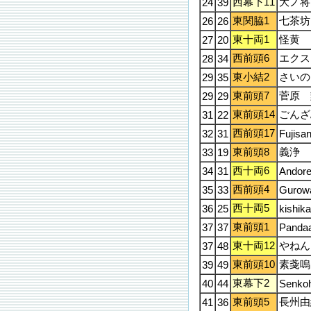
西幕下11
大ノ将
24
39
東関脇1
七茶坊
26
26
東十両1
怪黄
27
20
西前頭6
エクス
28
34
東小結2
さいの
29
35
東前頭7
菅原 
29
29
東前頭14
ごんざ
31
22
西前頭17
32
31
Fujisa
東前頭8
義浄
33
19
西十両6
34
31
Andor
西前頭4
35
33
Gurow
西十両5
36
25
kishika
東前頭1
37
37
Panda
東十両12
やねん
37
48
東前頭10
素戔嗚
39
49
東幕下2
40
44
Senko
東前頭5
長州由
41
36