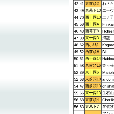
東前頭2
わさら
42
41
東幕下10
エーヴ
43
49
西十両10
土ノ子
44
70
西十両4
45
59
Frinka
西幕下8
46
43
Holles
東十両3
河龍
47
30
西小結1
48
62
Kogara
西前頭9
49
52
Bill
西十両14
50
61
Haido
東前頭16
突っ張
51
58
東十両6
52
39
Marioh
東前頭18
52
68
andoni
西前頭13
54
47
chisha
東十両13
生石山
55
66
東前頭4
56
68
Charlik
東幕下7
琴筑紫
56
63
アシェ