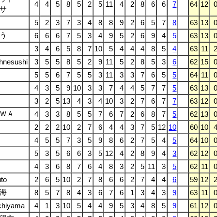
4
4
5
8
5
2
5
11
4
2
8
6
6
7
64
12
サ
5
2
3
7
3
4
8
8
9
2
6
5
7
8
63
13
う
6
6
6
7
5
3
4
9
5
2
6
9
4
5
63
13
3
4
6
5
8
7
10
5
4
4
4
8
5
4
63
11
hnesushi
3
5
5
8
5
2
9
11
5
2
8
5
3
6
62
15
5
5
6
7
5
5
3
11
3
3
7
6
5
5
64
11
4
3
5
9
10
3
3
7
4
4
5
7
7
5
63
13
3
2
5
13
4
3
4
10
3
2
7
6
7
7
63
12
ＷＡ
4
3
3
8
5
5
7
6
7
2
6
8
7
5
62
13
2
2
2
10
2
7
6
4
4
3
7
5
12
10
60
10
4
5
5
7
3
5
9
8
6
2
7
5
4
5
64
10
5
3
5
6
6
3
5
12
4
2
8
9
4
3
62
12
4
3
6
8
7
6
4
8
3
2
5
11
3
5
62
11
to
2
6
5
10
2
7
8
6
6
2
7
4
4
6
59
12
海
8
5
7
8
4
3
6
7
6
1
3
4
3
9
63
11
chiyama
4
1
3
10
5
4
4
9
5
3
4
8
5
9
61
12