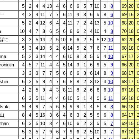
5
2
4
4
13
4
6
6
6
5
7
10
9
8
69
20
ー
4
3
4
11
7
7
6
11
4
3
6
9
8
6
69
16
5
2
4
12
6
4
4
11
7
2
4
13
5
10
68
20
o
10
4
7
8
6
5
6
8
6
2
4
10
4
8
70
18
ぼこ
3
3
5
14
2
5
10
6
6
2
5
5
12
10
62
20
5
3
4
10
5
2
6
14
5
2
7
6
7
11
68
18
ama
5
2
3
14
4
4
6
10
8
3
5
9
4
10
67
17
oninjin
4
5
7
11
4
4
5
14
3
1
6
9
5
9
66
20
3
3
3
7
7
5
6
6
6
3
6
14
8
9
68
17
shin
6
3
5
9
4
7
6
8
8
2
3
12
3
10
68
17
4
2
5
9
4
3
8
11
8
2
6
8
6
10
67
18
6
3
5
11
4
4
6
10
5
1
4
9
6
11
66
18
tsuki
9
4
9
7
5
6
5
9
9
1
4
5
4
8
66
18
山
8
4
5
16
3
6
4
6
3
2
5
9
6
8
64
17
nhan
6
3
5
10
8
4
6
10
6
2
3
9
5
7
69
15
5
3
5
7
9
6
7
9
6
2
5
10
3
7
67
16