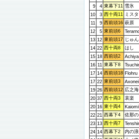
東幕下11
雪氷
9
4
西十両11
ミスタ
10
3
西前頭16
萩原
11
9
東前頭6
12
5
Terarn
東前頭17
じゅん
13
12
西十両8
はし
14
22
西前頭2
15
18
Achiy
東幕下8
16
11
Tsuchin
西前頭18
17
14
Flohru
東前頭3
17
22
Axonei
西前頭12
広之海
19
26
西十両3
哀楽
20
37
東十両4
20
16
Kaiomi
西幕下4
佐那の
22
21
西十両7
23
13
Tenshi
西幕下2
内の浪
24
14