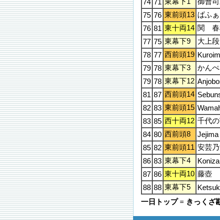
東幕下1
御曹司
74
71
東前頭13
ばふぁ
75
76
東十両14
関 春
76
81
東幕下9
大上段
77
75
西前頭19
78
77
Kuroim
東幕下3
かんぺ
79
78
東幕下12
79
78
Anjobo
西前頭14
81
87
Sebun
東前頭15
82
83
Wamah
西十両12
千代の
83
85
西前頭8
84
80
Jejima
東前頭11
安芸乃
85
82
東幕下4
86
83
Koniza
東十両10
藤壺
87
86
東幕下5
88
88
Ketsuk
一日トップ = きっく