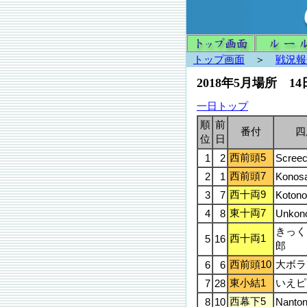
トップ画面
＞
戦況報
2018年5月場所 1
一日トップ
順
前
番付
四
位
日
西前頭5
1
2
Screec
西前頭7
2
1
Konos
西十両9
3
7
Koton
東十両7
4
8
Unkon
きっく
西十両1
5
16
郎
西前頭10
大ボラ
6
6
東小結1
いえピ
7
28
西幕下5
8
10
Nanto