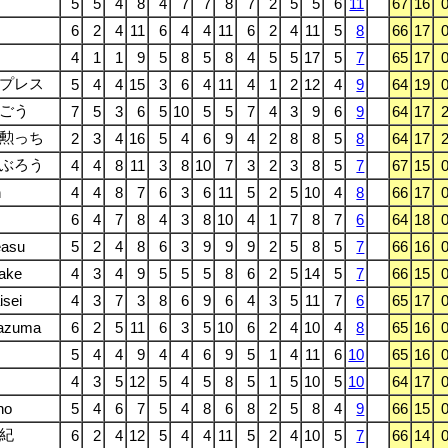
5
5
4
8
4
7
7
8
7
2
5
5
6
11
67
16
6
2
4
11
6
4
4
11
6
2
4
11
5
8
66
17
4
1
1
9
5
8
5
8
4
5
5
17
5
7
65
17
プレス
5
4
4
15
3
6
4
11
4
1
2
12
4
9
64
19
ごう
7
5
3
6
5
10
5
5
7
4
3
9
6
9
64
17
勲っち
2
3
4
16
5
4
6
9
4
2
8
8
5
8
64
17
ぶろう
4
4
8
11
3
8
10
7
3
2
3
8
5
7
67
15
n
4
4
8
7
6
3
6
11
5
2
5
10
4
8
66
17
6
4
7
8
4
3
8
10
4
1
7
8
7
6
64
18
easu
5
2
4
8
6
3
9
9
9
2
5
8
5
7
66
16
ake
4
3
4
9
5
5
5
8
6
2
5
14
5
7
66
15
isei
4
3
7
3
8
6
9
6
4
3
5
11
7
6
65
17
azuma
6
2
5
11
6
3
5
10
6
2
4
10
4
8
65
16
5
4
4
9
4
4
6
9
5
1
4
11
6
10
65
16
4
3
5
12
5
4
5
8
5
1
5
10
5
10
64
17
ho
5
4
6
7
5
4
8
6
8
2
5
8
4
9
66
15
紀
6
2
4
12
5
4
4
11
5
2
4
10
5
7
66
14