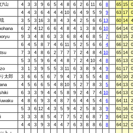
び山
4
3
3
9
6
5
4
8
6
2
6
11
6
8
65
15
4
4
3
6
4
4
4
10
6
4
9
5
9
9
63
17
琉
3
5
3
16
3
8
4
3
4
2
5
6
6
13
60
14
nohana
6
2
4
12
6
6
4
8
4
1
3
8
6
10
64
14
horyu
9
3
4
8
6
3
3
6
8
4
6
8
5
7
63
15
6
4
5
8
7
4
6
11
5
2
5
6
6
4
66
12
tsu
7
3
4
8
6
2
7
7
7
2
4
8
4
10
65
14
5
3
5
9
6
4
4
8
7
2
4
10
4
8
65
13
uzo
3
1
3
9
5
5
3
11
6
3
8
9
4
9
61
17
り太郎
3
6
6
5
6
7
9
4
7
3
5
5
4
8
65
10
ana
4
5
6
6
5
4
8
10
5
2
7
8
3
5
64
13
shiki
6
3
3
9
4
4
5
8
9
2
4
7
4
10
64
13
fuwaku
4
8
6
9
3
4
8
7
6
4
4
5
4
6
64
11
5
3
6
12
4
3
5
9
4
2
5
8
3
9
61
16
i
3
3
3
8
5
4
7
7
5
2
6
8
7
9
64
12
4
4
3
9
3
4
4
7
6
3
8
8
6
8
64
12
ット・