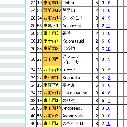
東前頭15
24
19
Flohru
5
3
8
西前頭18
琴平山
24
38
2
4
10
西前頭13
さいのごう
28
34
3
4
9
東幕下12
28
56
Anjoboshi
3
2
11
東十両3
義浄
30
38
2
4
10
東十両7
30
19
Kaiomitsuki
2
6
8
東前頭2
七茶坊
30
38
3
3
10
アシェット・
西前頭5
30
27
4
3
9
デローサ
西十両10
エーヴ
34
38
3
3
9
東小結1
34
27
Kogaratsu
3
4
8
東幕下6
寧々丸
34
15
5
4
6
西前頭17
34
27
Unkonoyama
3
4
8
東十両1
のりぞう
38
19
3
5
7
東前頭19
38
56
Andoreasu
2
3
10
西前頭9
40
56
Axoneishin
2
3
10
東十両2
のもイチロー
40
56
3
2
10