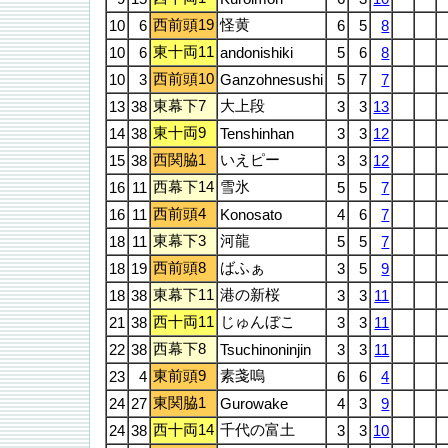
西前頭19
怪黄
10
6
6
5
8
東十両11
10
6
andonishiki
5
6
8
西前頭10
10
3
Ganzohnesushi
5
7
7
東幕下7
大上段
13
38
3
3
13
東十両9
14
38
Tenshinhan
3
3
12
西関脇1
いえピー
15
38
3
3
12
西幕下14
雪氷
16
11
5
5
7
西前頭4
16
11
Konosato
4
6
7
東幕下3
河龍
18
11
5
5
7
西前頭8
ばふぁ
18
19
3
5
9
東幕下11
港の新桜
18
38
3
3
11
西十両11
じゅんぼこ
21
38
3
3
11
西幕下8
22
38
Tsuchinoninjin
3
3
11
東前頭9
素戔嗚
23
4
6
6
4
東関脇1
24
27
Gurowake
4
3
9
西十両14
千代の富土
24
38
3
3
10