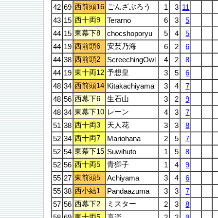
西前頭16
ごんざぶろう
42
69
1
3
11
西十両9
43
15
Terarno
6
3
5
東幕下8
44
15
chocshoporyu
5
4
5
西前頭6
安芸乃海
44
19
6
2
6
西前頭2
44
38
ScreechingOwl
4
2
8
東十両12
予想皇
44
19
3
5
6
西前頭14
48
34
Kitakachiyama
3
4
7
西幕下6
生石山
48
56
3
2
9
東幕下10
レーン
48
34
4
3
7
西十両3
天人花
51
38
3
3
8
西十両7
52
34
Mariohana
2
5
7
東幕下15
52
54
Suwihuto
1
5
8
西十両5
青獅子
52
56
1
4
9
東前頭5
55
27
Achiyama
3
4
6
西小結1
55
38
Pandaazuma
3
3
7
西幕下2
ミスター
57
56
2
3
8
東十両5
哀楽
58
69
2
2
9