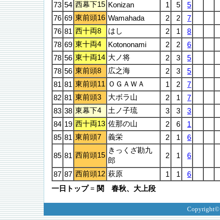
西幕下15
73
54
Konizan
1
5
5
東前頭16
76
69
Wamahada
2
2
7
西十両8
はし
76
81
2
1
8
東十両4
78
69
Kotononami
2
2
6
東十両14
大ノ将
78
56
2
3
5
東前頭8
広之海
78
56
2
3
5
東前頭11
ＯＧＡＷＡ
81
81
1
2
7
東前頭3
大ボラ山
82
81
2
1
7
東幕下4
土ノ子琉
83
38
3
3
3
西十両13
佐那の山
84
19
2
6
1
東前頭7
義栄
85
81
2
1
6
きっくざ勘九
西前頭15
85
81
2
1
6
郎
西前頭12
萩原
87
87
1
1
6
一日トップ = 関 春秋、大上段
Copyright©