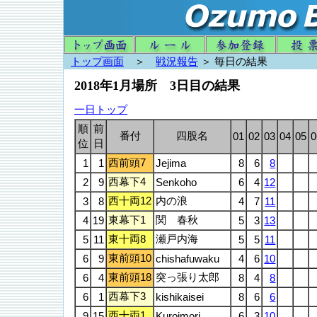
トップ画面
＞
戦況報告
＞ 毎日の結果
2018年1月場所 3日目の結果
一日トップ
順
前
番付
四股名
01
02
03
04
05
0
位
日
西前頭7
1
1
Jejima
8
6
8
西幕下4
2
9
Senkoho
6
4
12
西十両12
内の浪
3
8
4
7
11
東幕下1
関 春秋
4
19
5
3
13
東十両8
瀬戸内海
5
11
5
5
11
東前頭10
6
9
chishafuwaku
4
6
10
東前頭18
突っ張り太郎
6
4
8
4
8
西幕下3
6
1
kishikaisei
8
6
6
西十両1
9
15
Kuroimori
6
3
10