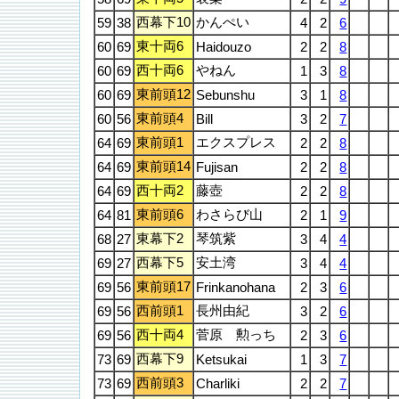
西幕下10
かんぺい
59
38
4
2
6
東十両6
60
69
Haidouzo
2
2
8
西十両6
やねん
60
69
1
3
8
東前頭12
60
69
Sebunshu
3
1
8
東前頭4
60
56
Bill
3
2
7
東前頭1
エクスプレス
64
69
2
2
8
東前頭14
64
69
Fujisan
2
2
8
西十両2
藤壺
64
69
2
2
8
東前頭6
わさらび山
64
81
2
1
9
東幕下2
琴筑紫
68
27
3
4
4
西幕下5
安土湾
69
27
3
4
4
東前頭17
69
56
Frinkanohana
2
3
6
西前頭1
長州由紀
69
56
3
2
6
西十両4
菅原 勲っち
69
56
2
3
6
西幕下9
73
69
Ketsukai
1
3
7
西前頭3
73
69
Charliki
2
2
7