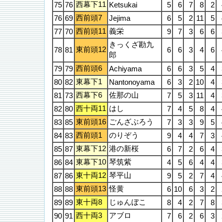
西幕下11
75
76
Ketsukai
5
6
7
8
2
西前頭7
76
69
Jejima
6
5
2
11
5
西前頭11
義栄
77
70
9
7
3
6
6
きっくざ勘九
東前頭12
78
81
6
6
3
4
6
郎
西前頭6
79
79
Achiyama
6
6
3
5
4
東幕下1
80
82
Nantonoyama
6
3
2
10
4
西幕下6
佐那の山
81
73
7
5
3
11
4
西十両11
はし
82
80
7
4
5
8
4
東前頭16
ごんざぶろう
83
85
7
3
3
9
5
西前頭1
のりぞう
84
83
9
4
4
7
3
東幕下12
港の新桜
85
87
6
7
2
6
4
東幕下10
琴筑紫
86
84
4
5
6
4
4
東十両12
琴平山
87
86
9
5
2
7
4
東前頭13
怪黄
88
88
6
10
6
3
2
東十両8
じゅんぼこ
89
89
8
4
2
7
8
西十両3
アブロ
90
91
7
6
2
6
3