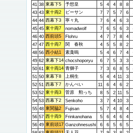
東幕下5
予想皇
41
38
5
4
4
8
8
東十両2
ビーサン
43
43
7
7
5
7
6
西幕下3
寧々丸
44
44
7
6
4
6
3
東十両7
45
45
nomadwolf
7
6
5
6
3
西前頭5
46
40
Flohru
4
7
7
8
4
西十両7
関 春秋
47
47
4
5
5
8
2
西小結1
素戔嗚
48
56
5
4
6
7
4
東幕下14
49
62
chocshoporyu
6
7
5
3
3
東十両14
青獅子
50
61
7
3
6
8
5
東幕下8
上桐生
51
50
5
4
4
11
3
西幕下7
かんぺい
52
51
11
6
4
6
2
東十両3
菅原 勲っち
53
52
8
5
2
11
5
西幕下2
54
53
Senkoho
3
7
4
10
3
東関脇2
55
48
Fujisan
5
7
4
8
4
西十両9
56
57
Frinkanohana
5
6
4
6
4
東前頭17
56
49
Ganzohnesushi
6
6
5
6
5
東前頭11
天人花
58
63
7
9
3
8
2