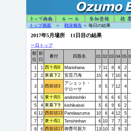
トップ画面
＞
戦況報告
＞ 毎日の結果
2017年5月場所 11日目の結果
一日トップ
順
前
番付
四股名
01
02
03
04
05
0
位
日
西十両8
1
1
Mariohana
7
11
8
8
2
東幕下2
安芸乃海
2
2
15
4
7
10
6
アシェット・
西前頭3
3
3
9
5
7
12
4
デローサ
東十両5
4
5
andonishiki
9
6
6
6
5
東幕下9
5
4
kishikaisei
5
6
9
6
2
西前頭13
6
12
Pandaazuma
10
6
4
12
5
東十両1
7
7
Tenshinhan
6
10
7
7
3
西前頭17
御曹司親方
8
6
13
10
3
9
3