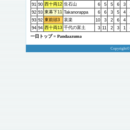
西十両12
生石山
91
90
6
5
5
6
3
東幕下11
92
93
Takanorappa
6
6
3
5
4
東前頭3
哀楽
93
92
10
3
2
6
4
西十両13
千代の富土
94
94
3
11
2
3
1
一日トップ = Pandaazuma
Copyright©