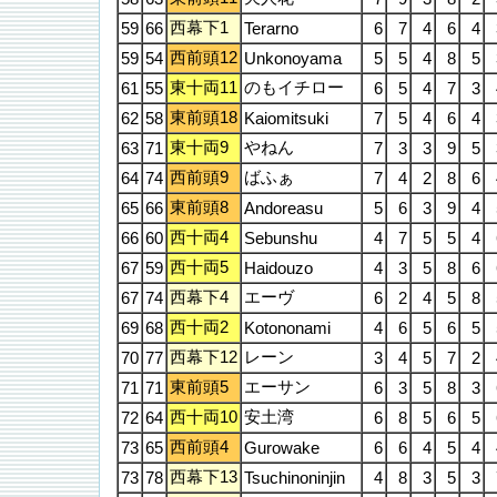
西幕下1
59
66
Terarno
6
7
4
6
4
西前頭12
59
54
Unkonoyama
5
5
4
8
5
東十両11
のもイチロー
61
55
6
5
4
7
3
東前頭18
62
58
Kaiomitsuki
7
5
4
6
4
東十両9
やねん
63
71
7
3
3
9
5
西前頭9
ばふぁ
64
74
7
4
2
8
6
東前頭8
65
66
Andoreasu
5
6
3
9
4
西十両4
66
60
Sebunshu
4
7
5
5
4
西十両5
67
59
Haidouzo
4
3
5
8
6
西幕下4
エーヴ
67
74
6
2
4
5
8
西十両2
69
68
Kotononami
4
6
5
6
5
西幕下12
レーン
70
77
3
4
5
7
2
東前頭5
エーサン
71
71
6
3
5
8
3
西十両10
安土湾
72
64
6
8
5
6
5
西前頭4
73
65
Gurowake
6
6
4
5
4
西幕下13
73
78
Tsuchinoninjin
4
8
3
5
3