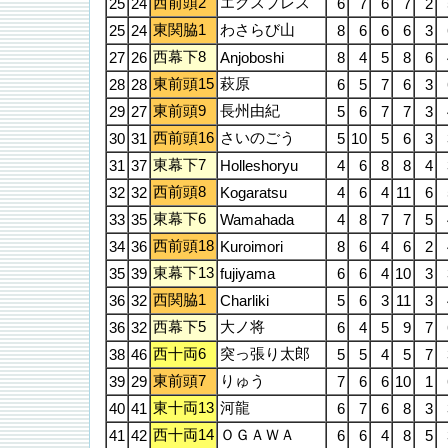
西前頭2
エクスプレス
25
24
6
7
6
7
2
東関脇1
わさらび山
25
24
8
6
6
6
3
西幕下8
27
26
Anjoboshi
8
4
5
8
6
東前頭15
萩原
28
28
6
5
7
6
3
東前頭9
長州由紀
29
27
5
6
7
7
3
西前頭16
さいのごう
30
31
5
10
5
6
3
東幕下7
31
37
Holleshoryu
4
6
8
8
4
西前頭8
32
32
Kogaratsu
4
6
4
11
6
東幕下6
33
35
Wamahada
4
8
7
7
5
西前頭18
34
36
Kuroimori
8
6
4
6
2
東幕下13
35
39
fujiyama
6
6
4
10
3
西関脇1
36
32
Charliki
5
6
3
11
3
西幕下5
大ノ将
36
32
6
4
5
9
7
西十両6
突っ張り太郎
38
46
5
5
4
5
7
東前頭7
りゅう
39
29
7
6
6
10
1
東十両13
河龍
40
41
6
7
6
8
3
西十両14
ＯＧＡＷＡ
41
42
6
6
4
8
5