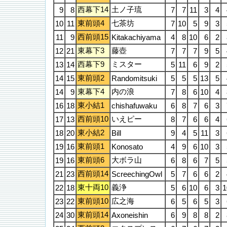
西幕下14
土ノ子琉
9
8
7
7
11
3
4
東前頭4
七茶坊
10
11
7
10
5
9
3
西前頭15
11
9
Kitakachiyama
4
8
10
6
2
東幕下3
藤壺
12
21
7
7
7
9
5
西幕下9
ミスター
13
14
5
11
6
9
2
東前頭2
14
15
Randomitsuki
5
5
5
13
5
東幕下4
内の浪
14
9
7
8
6
10
4
東小結1
16
18
chishafuwaku
6
8
7
6
3
西前頭10
いえピー
17
13
8
7
6
6
4
東小結2
18
20
Bill
9
4
5
11
3
東前頭1
19
16
Konosato
4
9
6
10
3
東前頭6
大ボラ山
19
16
6
8
6
7
5
西前頭14
21
23
ScreechingOwl
5
7
6
6
2
東十両10
義浄
22
18
5
6
10
6
3
1
東前頭10
広之海
23
22
6
5
6
5
3
東前頭14
24
30
Axoneishin
6
9
8
8
2