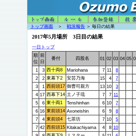
トップ画面
＞
戦況報告
＞ 毎日の結果
2017年5月場所 3日目の結果
一日トップ
順
前
番付
四股名
01
02
03
04
05
0
位
日
西十両8
1
3
Mariohana
7
11
8
東幕下2
安芸乃海
2
2
15
4
7
西前頭17
御曹司親方
3
1
13
10
3
西幕下14
土ノ子琉
4
17
7
7
11
東十両1
5
6
Tenshinhan
6
10
7
東前頭14
6
16
Axoneishin
6
9
8
東前頭4
七茶坊
7
4
7
10
5
西前頭15
7
42
Kitakachiyama
4
8
10
西幕下9
ミスター
9
8
5
11
6