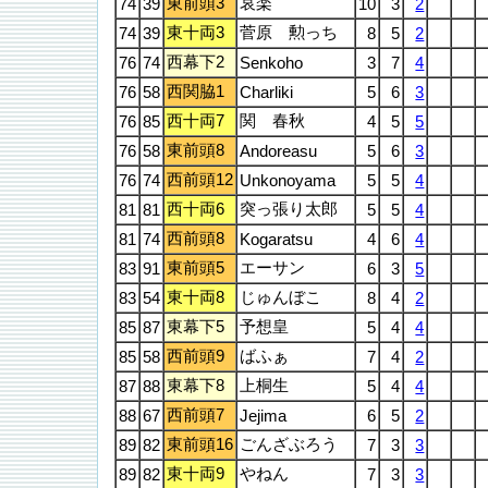
東前頭3
哀楽
74
39
10
3
2
東十両3
菅原 勲っち
74
39
8
5
2
西幕下2
76
74
Senkoho
3
7
4
西関脇1
76
58
Charliki
5
6
3
西十両7
関 春秋
76
85
4
5
5
東前頭8
76
58
Andoreasu
5
6
3
西前頭12
76
74
Unkonoyama
5
5
4
西十両6
突っ張り太郎
81
81
5
5
4
西前頭8
81
74
Kogaratsu
4
6
4
東前頭5
エーサン
83
91
6
3
5
東十両8
じゅんぼこ
83
54
8
4
2
東幕下5
予想皇
85
87
5
4
4
西前頭9
ばふぁ
85
58
7
4
2
東幕下8
上桐生
87
88
5
4
4
西前頭7
88
67
Jejima
6
5
2
東前頭16
ごんざぶろう
89
82
7
3
3
東十両9
やねん
89
82
7
3
3