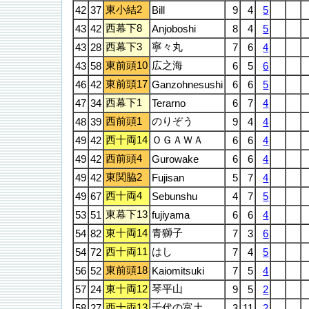
東小結2
42
37
Bill
9
4
5
西幕下8
43
42
Anjoboshi
8
4
5
西幕下3
寧々丸
43
28
7
6
4
東前頭10
広之海
43
58
6
5
6
東前頭17
46
42
Ganzohnesushi
6
6
5
西幕下1
47
34
Terarno
6
7
4
西前頭1
のりぞう
48
39
9
4
4
西十両14
ＯＧＡＷＡ
49
42
6
6
4
西前頭4
49
42
Gurowake
6
6
4
東関脇2
49
42
Fujisan
5
7
4
西十両4
49
67
Sebunshu
4
7
5
東幕下13
53
51
fujiyama
6
6
4
東十両14
青獅子
54
82
7
3
6
西十両11
はし
54
72
7
4
5
東前頭18
56
52
Kaiomitsuki
7
5
4
東十両12
琴平山
57
24
9
5
2
西十両13
千代の富土
58
27
3
11
2