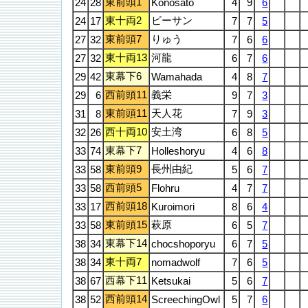
東前頭1
24
28
Konosato
4
9
6
東十両2
ビーサン
24
17
7
7
5
東前頭7
りゅう
27
32
7
6
6
東十両13
河龍
27
32
6
7
6
東幕下6
29
42
Wamahada
4
8
7
西前頭11
義栄
29
6
9
7
3
東前頭11
天人花
31
8
7
9
3
西十両10
安土湾
32
26
6
8
5
東幕下7
33
74
Holleshoryu
4
6
8
東前頭9
長州由紀
33
58
5
6
7
西前頭5
33
58
Flohru
4
7
7
西前頭18
33
17
Kuroimori
8
6
4
東前頭15
萩原
33
58
6
5
7
東幕下14
38
34
chocshoporyu
6
7
5
東十両7
38
34
nomadwolf
7
6
5
西幕下11
38
67
Ketsukai
5
6
7
西前頭14
38
52
ScreechingOwl
5
7
6