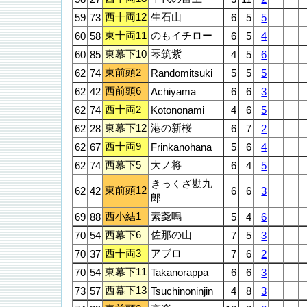
西十両12
生石山
59
73
6
5
5
東十両11
のもイチロー
60
58
6
5
4
東幕下10
琴筑紫
60
85
4
5
6
東前頭2
62
74
Randomitsuki
5
5
5
西前頭6
62
42
Achiyama
6
6
3
西十両2
62
74
Kotononami
4
6
5
東幕下12
港の新桜
62
28
6
7
2
西十両9
62
67
Frinkanohana
5
6
4
西幕下5
大ノ将
62
74
6
4
5
きっくざ勘九
東前頭12
62
42
6
6
3
郎
西小結1
素戔嗚
69
88
5
4
6
西幕下6
佐那の山
70
54
7
5
3
西十両3
アブロ
70
37
7
6
2
東幕下11
70
54
Takanorappa
6
6
3
西幕下13
73
57
Tsuchinoninjin
4
8
3