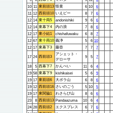
東前頭13
怪黄
10
11
6
10
6
西前頭10
いえピー
11
12
8
7
6
東十両5
12
14
andonishiki
9
6
6
東幕下4
内の浪
12
14
7
8
6
東小結1
12
17
chishafuwaku
6
8
7
東十両10
義浄
12
67
5
6
10
東幕下3
藤壺
12
17
7
7
7
アシェット・
西前頭3
17
24
9
5
7
デローサ
西幕下7
かんぺい
18
5
11
6
4
東幕下9
19
58
kishikaisei
5
6
9
東前頭6
大ボラ山
19
17
6
8
6
西前頭16
さいのごう
19
12
5
10
5
東関脇1
わさらび山
19
17
8
6
6
西前頭13
23
8
Pandaazuma
10
6
4
西前頭2
エクスプレス
24
28
6
7
6