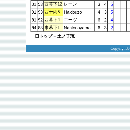
西幕下12
レーン
91
93
3
4
5
西十両5
91
93
Haidouzo
4
3
5
西幕下4
エーヴ
91
92
6
2
4
東幕下1
94
88
Nantonoyama
6
3
2
一日トップ = 土ノ子琉
Copyright©