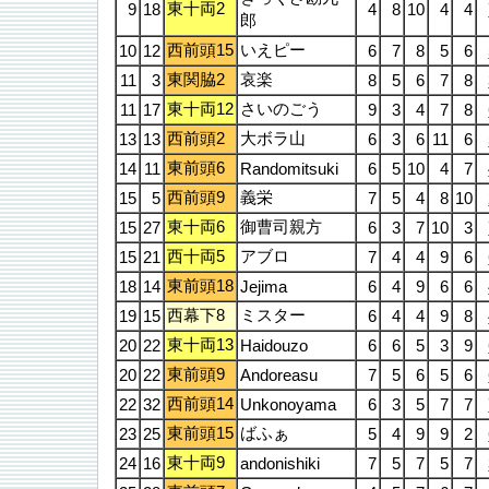
東十両2
9
18
4
8
10
4
4
郎
西前頭15
いえピー
10
12
6
7
8
5
6
東関脇2
哀楽
11
3
8
5
6
7
8
東十両12
さいのごう
11
17
9
3
4
7
8
西前頭2
大ボラ山
13
13
6
3
6
11
6
東前頭6
14
11
Randomitsuki
6
5
10
4
7
西前頭9
義栄
15
5
7
5
4
8
10
東十両6
御曹司親方
15
27
6
3
7
10
3
西十両5
アブロ
15
21
7
4
4
9
6
東前頭18
18
14
Jejima
6
4
9
6
6
西幕下8
ミスター
19
15
6
4
4
9
8
東十両13
20
22
Haidouzo
6
6
5
3
9
東前頭9
20
22
Andoreasu
7
5
6
5
6
西前頭14
22
32
Unkonoyama
6
3
5
7
7
東前頭15
ばふぁ
23
25
5
4
9
9
2
東十両9
24
16
andonishiki
7
5
7
5
7