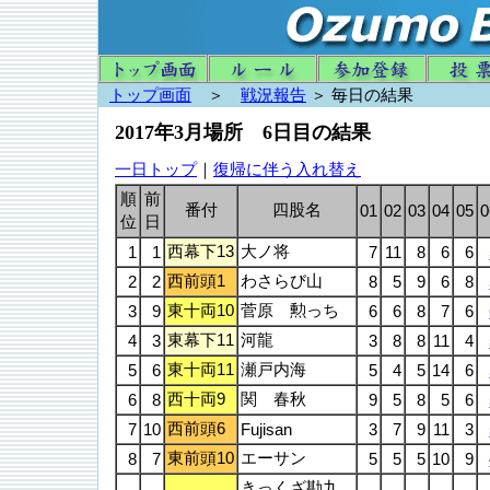
トップ画面
＞
戦況報告
＞ 毎日の結果
2017年3月場所 6日目の結果
一日トップ
｜
復帰に伴う入れ替え
順
前
番付
四股名
01
02
03
04
05
0
位
日
西幕下13
大ノ将
1
1
7
11
8
6
6
西前頭1
わさらび山
2
2
8
5
9
6
8
東十両10
菅原 勲っち
3
9
6
6
8
7
6
東幕下11
河龍
4
3
3
8
8
11
4
東十両11
瀬戸内海
5
6
5
4
5
14
6
西十両9
関 春秋
6
8
9
5
8
5
6
西前頭6
7
10
Fujisan
3
7
9
11
3
東前頭10
エーサン
8
7
5
5
5
10
9
きっくざ勘九