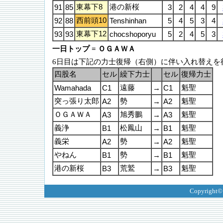
東幕下8
港の新桜
91
85
3
2
4
4
9
西前頭10
92
88
Tenshinhan
5
4
5
3
4
東幕下12
93
93
chocshoporyu
5
2
4
5
3
一日トップ = ＯＧＡＷＡ
6日目は下記の力士復帰（右側）に伴い入れ替えを
四股名
セル
繰下力士
セル
復帰力士
遠藤
魁聖
Wamahada
C1
→
C1
突っ張り太郎
勢
魁聖
A2
→
A2
ＯＧＡＷＡ
旭秀鵬
魁聖
A3
→
A3
義浄
松鳳山
魁聖
B1
→
B1
義栄
勢
魁聖
A2
→
A2
やねん
勢
魁聖
B1
→
B1
港の新桜
荒鷲
魁聖
B3
→
B3
Copyright©