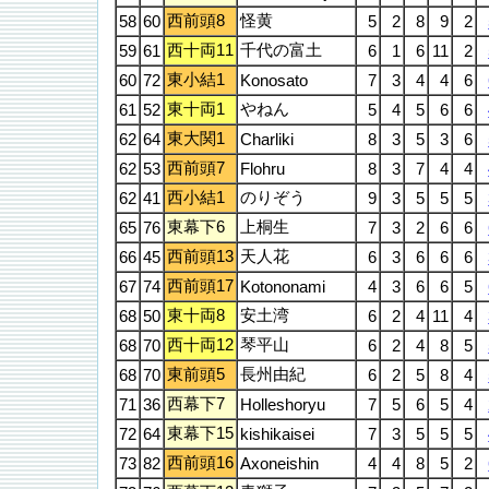
西前頭8
怪黄
58
60
5
2
8
9
2
西十両11
千代の富土
59
61
6
1
6
11
2
東小結1
60
72
Konosato
7
3
4
4
6
東十両1
やねん
61
52
5
4
5
6
6
東大関1
62
64
Charliki
8
3
5
3
6
西前頭7
62
53
Flohru
8
3
7
4
4
西小結1
のりぞう
62
41
9
3
5
5
5
東幕下6
上桐生
65
76
7
3
2
6
6
西前頭13
天人花
66
45
6
3
6
6
6
西前頭17
67
74
Kotononami
4
3
6
6
5
東十両8
安土湾
68
50
6
2
4
11
4
西十両12
琴平山
68
70
6
2
4
8
5
東前頭5
長州由紀
68
70
6
2
5
8
4
西幕下7
71
36
Holleshoryu
7
5
6
5
4
東幕下15
72
64
kishikaisei
7
3
5
5
5
西前頭16
73
82
Axoneishin
4
4
8
5
2