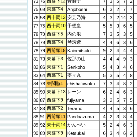
西幕下12
青獅子
73
76
7
3
5
7
2
東幕下4
75
69
Anjoboshi
6
3
2
7
7
西十両13
安芸乃海
76
58
4
3
2
14
3
西十両10
予想皇
77
75
5
5
3
6
5
西幕下5
内の浪
78
79
7
3
5
3
5
西幕下4
琴筑紫
78
79
4
4
6
3
6
西前頭18
78
79
Kaiomitsuki
9
2
4
4
4
東幕下3
佐那の山
81
73
4
4
4
9
3
東幕下1
82
86
Senkoho
5
4
3
4
6
西幕下1
寧々丸
83
64
5
3
5
4
8
東関脇1
84
78
chishafuwaku
7
3
4
8
2
東幕下13
レーン
85
90
6
2
4
6
3
西幕下9
86
87
fujiyama
3
2
5
7
5
西幕下2
87
83
Terarno
4
4
5
3
6
西前頭11
88
91
Pandaazuma
4
2
3
8
4
東十両14
かんぺい
89
92
5
2
4
6
3
東幕下9
90
89
Ketsukai
6
3
4
6
2