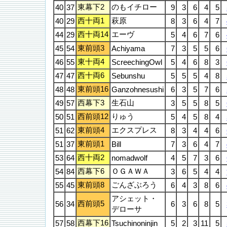
東幕下2
のもイチロー
40
37
9
3
6
4
5
西十両1
萩原
40
29
8
3
6
4
7
西十両14
エーヴ
44
29
5
4
6
7
6
東前頭3
45
54
Achiyama
7
3
5
5
6
東十両4
46
55
ScreechingOwl
5
4
6
8
3
西十両6
47
47
Sebunshu
5
5
5
4
8
東前頭16
48
48
Ganzohnesushi
6
3
5
7
6
西幕下3
生石山
49
57
3
5
5
8
5
西前頭12
りゅう
50
51
5
4
5
8
4
東前頭4
エクスプレス
51
62
8
3
4
4
6
東前頭1
51
37
Bill
7
3
6
4
7
西十両2
53
64
nomadwolf
4
5
7
3
6
西幕下6
ＯＧＡＷＡ
54
84
3
6
5
4
4
東前頭8
ごんざぶろう
55
45
6
4
3
8
6
アシェット・
西前頭5
56
34
6
3
6
8
5
デローサ
西幕下16
57
58
Tsuchinoninjin
5
2
3
11
5