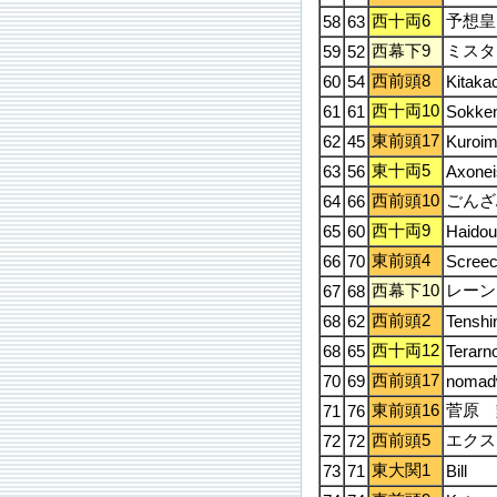
西十両6
予想皇
58
63
西幕下9
ミスタ
59
52
西前頭8
60
54
Kitaka
西十両10
61
61
Sokke
東前頭17
62
45
Kuroim
東十両5
63
56
Axonei
西前頭10
ごんざ
64
66
西十両9
65
60
Haido
東前頭4
66
70
Screec
西幕下10
レーン
67
68
西前頭2
68
62
Tenshi
西十両12
68
65
Terarn
西前頭17
70
69
nomad
東前頭16
菅原 
71
76
西前頭5
エクス
72
72
東大関1
73
71
Bill