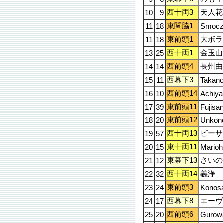
西十両3
天人花
10
9
東関脇1
11
18
Smocz
東前頭1
大ボラ
11
18
西十両1
金玉山
13
25
西前頭4
長州由
14
14
西幕下3
15
11
Takano
西前頭14
16
10
Achiy
東前頭11
17
39
Fujisa
東前頭12
18
20
Unkon
西十両13
ビーサ
19
57
東十両11
20
15
Marioh
東幕下13
さいの
21
12
西十両14
義浄
22
32
東前頭3
23
24
Konos
西幕下8
エーヴ
24
17
西前頭6
25
20
Gurow