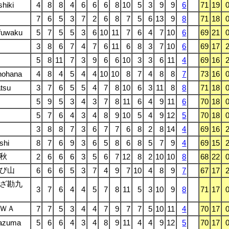
shiki
4
8
8
4
6
6
6
8
10
5
3
9
9
6
71
19
7
6
5
3
7
2
6
8
7
5
6
13
9
8
71
18
fuwaku
5
7
5
5
3
6
10
11
7
6
4
7
10
6
69
21
3
8
6
7
4
7
6
11
6
8
3
7
10
6
69
17
5
8
11
7
3
9
6
6
10
3
3
6
11
4
69
16
nohana
4
8
4
5
4
4
10
10
8
7
4
8
8
7
73
16
tsu
3
7
6
5
5
4
7
8
10
6
3
11
8
8
71
18
5
9
5
3
4
3
7
8
11
6
4
9
11
6
70
18
5
7
6
4
3
4
8
9
10
5
4
9
12
5
70
18
3
8
8
7
3
6
7
7
6
8
2
8
14
4
69
16
shi
8
7
6
9
3
6
5
8
6
8
5
7
9
4
69
15
秋
2
6
6
6
3
5
6
7
12
8
2
10
10
8
68
22
び山
6
6
6
5
3
7
4
9
7
10
4
8
9
7
67
17
ざ勘九
3
7
6
4
4
5
7
8
11
5
3
10
9
8
71
17
ＷＡ
7
7
5
3
4
4
7
9
7
7
5
10
11
4
70
17
azuma
5
6
6
4
3
4
8
9
11
4
4
9
12
5
70
17