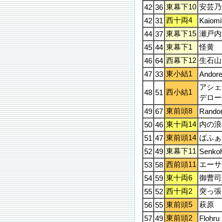
東幕下10
安芸乃
42
36
西十両4
42
31
Kaiomi
東幕下15
瀬戸内
44
37
東幕下1
怪黄
45
44
西幕下12
生石山
46
64
東小結1
47
33
Andor
アシェ
西小結1
48
51
デロー
東前頭8
49
67
Random
東十両14
内の浪
50
46
東前頭14
ばふぁ
51
47
東幕下11
52
49
Senko
西前頭11
エーサ
53
58
東十両6
御曹司
54
59
西十両2
突っ張
55
52
東前頭5
萩原
56
55
東前頭2
57
49
Flohru