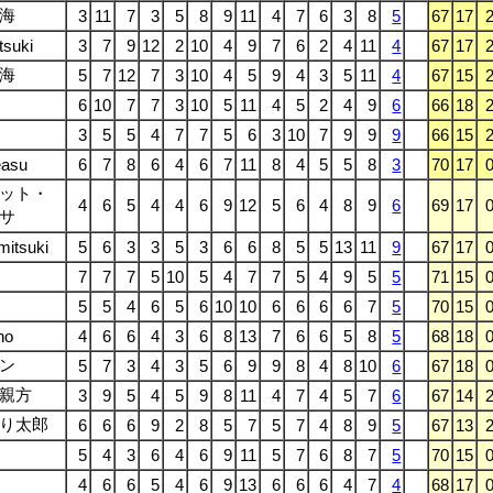
海
3
11
7
3
5
8
9
11
4
7
6
3
8
5
67
17
tsuki
3
7
9
12
2
10
4
9
7
6
2
4
11
4
67
17
海
5
7
12
7
3
10
4
5
9
4
3
5
11
4
67
15
6
10
7
7
3
10
5
11
4
5
2
4
9
6
66
18
3
5
5
4
7
7
5
6
3
10
7
9
9
9
66
15
easu
6
7
8
6
4
6
7
11
8
4
5
5
8
3
70
17
ット・
4
6
5
4
4
6
9
12
5
6
4
8
9
6
69
17
サ
itsuki
5
6
3
3
5
3
6
6
8
5
5
13
11
9
67
17
7
7
7
5
10
5
4
7
7
5
4
9
5
5
71
15
5
5
4
6
5
6
10
10
6
6
6
6
7
5
70
15
ho
4
6
6
4
3
6
8
13
7
6
6
5
8
5
68
18
ン
5
7
3
4
3
5
6
9
9
8
4
8
10
6
67
18
親方
3
9
5
4
5
9
8
11
4
7
4
5
7
6
67
14
り太郎
6
6
6
9
2
8
5
7
5
7
4
8
9
5
67
13
5
4
3
6
4
6
9
11
5
7
6
8
7
5
70
15
4
6
6
5
4
6
9
13
6
6
6
4
7
4
68
17