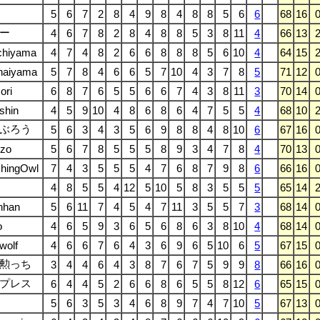
5
6
7
2
8
4
9
8
4
8
8
5
6
6
68
16
ー
4
6
7
8
2
8
4
8
8
5
3
8
11
4
66
13
chiyama
4
7
4
8
2
6
6
8
8
8
5
6
10
4
64
15
naiyama
5
7
8
4
6
6
5
7
10
4
3
7
8
5
71
12
ori
6
8
7
6
5
5
6
6
7
4
3
8
11
3
70
14
shin
4
5
9
10
4
8
6
8
6
4
7
5
5
4
68
10
ぶろう
5
6
3
4
3
5
6
9
8
8
4
8
10
6
67
16
uzo
5
6
7
8
5
5
5
8
9
3
4
7
8
4
70
13
hingOwl
7
4
3
5
5
5
4
7
6
8
7
9
8
6
66
16
4
8
5
5
4
12
5
10
5
8
3
5
5
5
65
14
nhan
5
6
11
7
4
5
4
7
11
3
5
5
7
3
68
14
o
4
6
5
9
3
6
5
6
8
6
3
8
10
4
68
14
wolf
4
6
6
7
6
4
3
6
9
6
5
10
6
5
67
15
勲っち
3
4
4
6
4
3
8
7
6
7
5
9
9
8
66
16
プレス
6
4
4
5
2
6
6
8
6
5
5
8
12
6
65
15
5
6
3
5
3
4
6
8
9
7
4
7
10
5
67
13