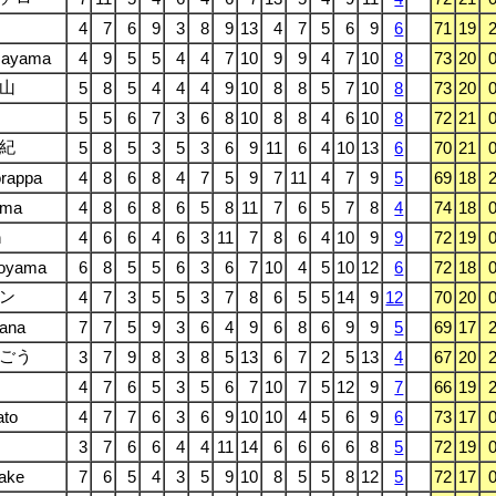
4
7
6
9
3
8
9
13
4
7
5
6
9
6
71
19
ayama
4
9
5
5
4
4
7
10
9
9
4
7
10
8
73
20
山
5
8
5
4
4
4
9
10
8
8
5
7
10
8
73
20
5
5
6
7
3
6
8
10
8
8
4
6
10
8
72
21
紀
5
8
5
3
5
3
6
9
11
6
4
10
13
6
70
21
rappa
4
8
6
8
4
7
5
9
7
11
4
7
9
5
69
18
ama
4
8
6
8
6
5
8
11
7
6
5
7
8
4
74
18
n
4
6
6
4
6
3
11
7
8
6
4
10
9
9
72
19
oyama
6
8
5
5
6
3
6
7
10
4
5
10
12
6
72
18
ン
4
7
3
5
5
3
7
8
6
5
5
14
9
12
70
20
ana
7
7
5
9
3
6
4
9
6
8
6
9
9
5
69
17
ごう
3
7
9
8
3
8
5
13
6
7
2
5
13
4
67
20
4
7
6
5
3
5
6
7
10
7
5
12
9
7
66
19
ato
4
7
7
6
3
6
9
10
10
4
5
6
9
6
73
17
3
7
6
6
4
4
11
14
6
6
6
6
8
5
72
19
ake
7
6
5
4
3
5
9
10
8
5
5
8
12
5
72
17