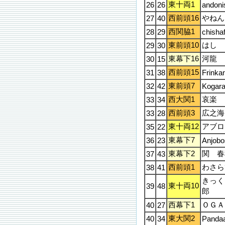
東十両1
26
26
andoni
西前頭16
やねん
27
40
西関脇1
28
29
chisha
東前頭10
はし
29
30
東幕下16
河龍
30
15
西前頭15
31
38
Frinka
東前頭7
32
42
Kogara
西大関1
哀楽
33
34
西前頭3
広之海
33
28
東十両12
アブロ
35
22
東幕下7
36
23
Anjobo
東幕下2
関 春
37
43
西前頭1
わさら
38
41
きっく
東十両10
39
48
郎
西幕下1
ＯＧＡ
40
27
東大関2
40
34
Panda