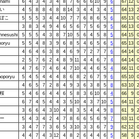
onami
6
4
3
4
3
4
8
7
6
6
6
10
9
6
67
12
い
4
5
8
8
4
8
8
14
3
4
4
3
4
5
64
13
ぼこ
5
5
5
3
4
4
10
7
7
6
8
6
5
6
65
13
3
8
3
4
9
4
6
5
6
7
5
6
9
5
66
13
hnesushi
5
5
5
4
3
8
7
10
5
6
4
5
8
5
64
15
horyu
5
5
4
8
3
9
6
8
5
4
6
5
6
5
65
13
4
6
4
6
3
8
4
6
9
7
2
7
7
6
64
14
2
5
7
6
2
4
8
9
11
4
4
6
7
4
64
14
4
7
6
7
4
6
4
7
10
4
4
6
5
4
66
11
hoporyu
5
4
5
4
4
4
8
6
8
2
6
7
9
6
65
10
4
6
5
7
2
8
4
9
3
6
3
8
5
8
63
10
桜
5
4
6
6
4
4
6
5
8
3
6
10
6
4
66
9
6
7
4
5
4
4
3
5
10
4
3
7
10
5
64
11
3
6
6
4
3
10
4
8
3
5
4
4
9
8
61
9
ー
5
4
3
4
2
4
7
8
6
6
5
6
9
7
63
11
3
4
7
7
3
6
5
3
10
3
3
6
7
9
62
12
4
4
7
4
3
12
4
8
2
6
4
4
6
5
58
9