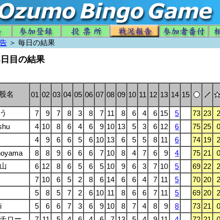
告
＞ 毎日の結果
14日目の結果
股名
01
02
03
04
05
06
07
08
09
10
11
12
13
14
15
う
7
9
7
8
3
8
7
11
8
6
4
6
15
5
73
23
shu
4
10
8
6
4
6
9
10
13
5
3
6
12
6
75
25
4
9
6
6
5
6
10
13
6
5
5
8
11
6
74
19
noyama
8
8
9
6
6
6
7
10
8
4
7
6
9
4
75
21
山
6
12
8
6
5
6
5
10
9
6
3
7
10
5
69
22
7
10
6
5
2
8
6
14
6
6
4
7
11
5
70
20
5
8
5
7
2
6
10
11
8
6
6
7
11
5
69
20
i
5
6
6
7
3
6
9
10
8
7
4
8
9
8
73
21
チロー
7
11
5
4
6
4
6
7
13
5
4
9
11
4
72
21