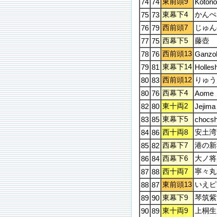
東前頭9
74
74
Koton
東幕下4
かんぺ
75
73
西前頭7
じゅん
76
79
西幕下5
藤壺
77
75
西前頭13
78
76
Ganzo
東幕下14
79
81
Holles
西前頭12
りゅう
80
83
西幕下4
80
76
Aome
東十両2
82
80
Jejima
東幕下5
83
85
chocs
西十両8
安土湾
84
86
西幕下7
港の新
85
82
西幕下6
大ノ将
86
84
西十両7
寧々丸
87
88
東前頭13
いえピ
88
87
東幕下9
琴筑紫
89
90
東十両9
上桐生
90
89